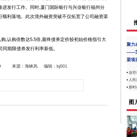
推进发行工作。同时,厦门国际银行与兴业银行福州分
行顺利落地。此次境外融资突破不仅拓宽了公司融资渠
,认购倍数达5.5倍,最终债券定价较初始价格指引大
聚力
创公司同期限债券发行利率新低。
——
梁项
9
来源：海峡风
编辑：bj001
•
这些
•
人民
•
新时
图