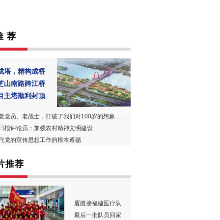
推 荐
成塔，精构成桥
芝山南路跨江桥
目主塔顺利封顶
老党员、老战士，打破了我们对100岁的想象……
日报评论员：加强农村精神文明建设
代党的宣传思想工作的根本遵循
片推荐
厦航接福建医疗队
最后一批队员回家