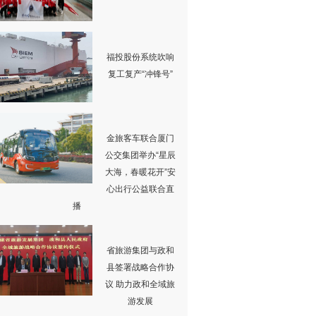
福投股份系统吹响
复工复产“冲锋号”
金旅客车联合厦门
公交集团举办“星辰
大海，春暖花开”安
心出行公益联合直
播
省旅游集团与政和
县签署战略合作协
议 助力政和全域旅
游发展