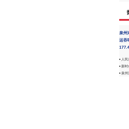
泉州
运吞
177.
•
人民
•
新时
•
泉州