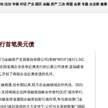
动
法治
专稿
对话
产业
园区
金融
房产
三农
商盟
会展
专题
企业家
健康
行首笔美元债
门)金融资产交易股份有限公司(简称“MOX”)发行1.5亿
是全国省属企业首单赴澳发行的公募公司债券,是福建省
,开创了闽籍企业赴澳发债的先河。
相通,但长期以来,双方在金融领域合作尚浅。2021
—支持闽籍企业跨境融资战略合作签约仪式”成功举行,
积极发挥省属国企融资创新引领作用,争当推动澳门金
别行政区政府的大力支持下,公司与主承销商澳门国际