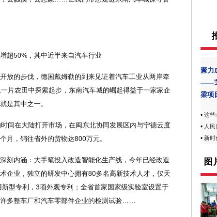
超50%，其中近半来自汽车行业
聚力
放的步伐，德国戴姆勒的到来见证着汽车工业从两岸牵
——
从一片农田中探索起步，东南汽车城的崛起得益于一家家企
梁项
就是其中之一。
•
这些
时间在大陆打开市场，在闽东北协同发展区内与宁德云度
•
人民
个月，销往省外的货物达800万元。
•
新时
刻内涵：大手笔投入改造智能化生产线，今年已经改造
图
术企业，独立的研发中心拥有80多名高新技术人才，仅天
实用新型专利，3项外观专利；全省首家国家级实验室设置于
许多整车厂和汽车零部件企业的检测试验……