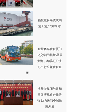
福投股份系统吹响
复工复产“冲锋号”
金旅客车联合厦门
公交集团举办“星辰
大海，春暖花开”安
心出行公益联合直
播
省旅游集团与政和
县签署战略合作协
议 助力政和全域旅
游发展