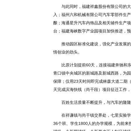
与此同时，福建祥鑫股份有限公司的大项
入；福州六和机械有限公司汽车零部件生产
酿；海通星升汽车内饰品及相关辅件生产项
台；福建海峡数字产业园项目加快推进，预计
推动园区标准化建设，强化产业发展的主
情创业的劲头。
比原计划提前60天，连接福建奔驰和东
青口镇中央城区的新城路及新城西路，为园
保障；仅用23天时间即完成林森大道二期（
天完成滨海快线（尚干段）项目征迁工作，征
百姓生活质量不断提升，与汽车的隆隆
在祥谦镇与尚干镇交界处，七里实验学校主
36个班、学生1800人的办学规模，为前