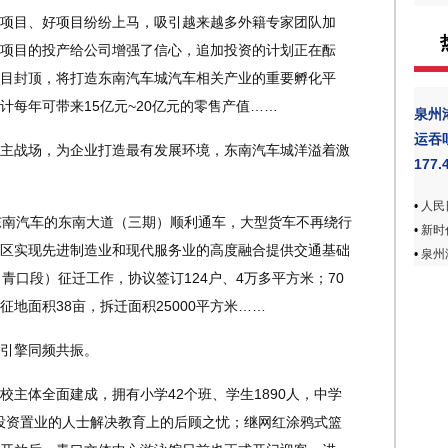
目、好项目纷纷上马，吸引越来越多外籍专家团队加
项目的投产给公司增强了信心，追加投资的计划正在酝
目封顶，将打造东南汽车城汽车相关产业的重要孵化平
每年可带来15亿元~20亿元的零售产值……
泉州
运吞
战场，为企业打造最有发展环境，东南汽车城洋溢着激
177.
•
人民
南汽车的东南大道（三期）顺利通车，大型货车不再绕行
•
新时
区实现先进制造业和现代服务业的高度融合提供交通基础
•
泉州
青口段）征迁工作，协议签订124户、4万多平方米；70
地面积38亩，拆迁面积25000平方米……
引擎同频共振。
体全面建成，拥有小学42个班、学生1890人，中学
来投资置业的人士解决教育上的后顾之忧；继网红涂鸦式篮