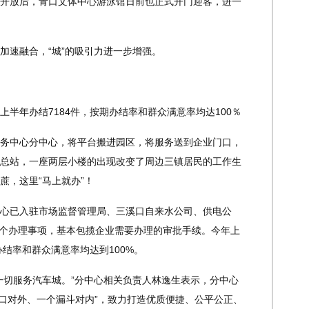
开放后，青口文体中心游泳馆日前也正式开门迎客，进一
速融合，“城”的吸引力进一步增强。
年办结7184件，按期办结率和群众满意率均达100％
中心分中心，将平台搬进园区，将服务送到企业门口，
总站，一座两层小楼的出现改变了周边三镇居民的工作生
蔗，这里“马上就办”！
已入驻市场监督管理局、三溪口自来水公司、供电公
52个办理事项，基本包揽企业需要办理的审批手续。今年上
办结率和群众满意率均达到100%。
切服务汽车城。”分中心相关负责人林逸生表示，分中心
个窗口对外、一个漏斗对内”，致力打造优质便捷、公平公正、