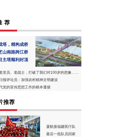
推 荐
成塔，精构成桥
芝山南路跨江桥
目主塔顺利封顶
老党员、老战士，打破了我们对100岁的想象……
日报评论员：加强农村精神文明建设
代党的宣传思想工作的根本遵循
片推荐
厦航接福建医疗队
最后一批队员回家