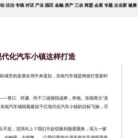
动
法治
专稿
对话
产业
园区
金融
房产
三农
商盟
会展
专题
企业家
健康
亿现代化汽车小镇这样打造
城市的发展全局中来谋划，东南汽车城是闽侯打造新时
——青口、祥谦、尚干三镇握指成拳，奔驰、东南两大“龙
展，东南汽车城朝着建设千亿现代化汽车小镇的目标飞驰，尽
生不息，澎湃向上？我们不妨切换到微观视角，深入一家
，去触摸，去想象……让我们带您走进东南汽车城探寻答