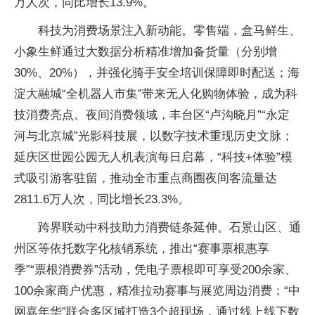
万人次，同比增长13.9%。
科技为消费场景注入新动能。零售端，盒马鲜生、
小象生鲜通过大数据分析精准增加备货量（分别增
30%、20%），并强化骑手安全培训保障即时配送；海
淀大融城“全机器人市集”带来无人化购物体验，成为科
技消费亮点。夜间消费领域，丰台区“卢沟晓月”“永定
河与北京城”光影科技展，以数字技术重现历史文脉；
延庆区世园公园无人机表演每日启幕，“科技+体验”模
式吸引游客驻留，推动全市重点商圈夜间客流量达
2811.6万人次，同比增长23.3%。
跨界联动中科技助力消费链条延伸。石景山区、通
州区等依托数字化核销系统，推出“赛事票根惠享
季”“票根消费券”活动，凭电子票根即可享受200余家、
100余家商户优惠，精准拉动赛事与展览周边消费；“中
网嘉年华”联合多区域打造3个超现场，通过线上线下数