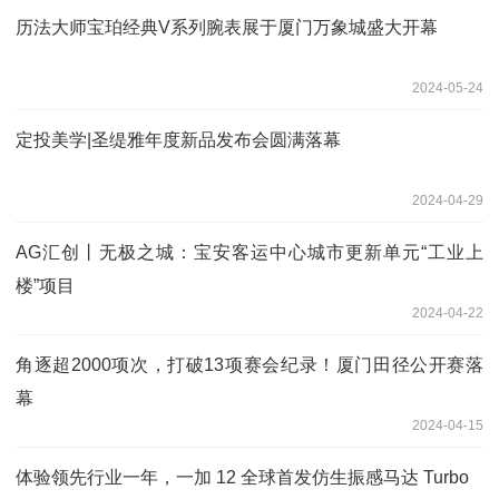
历法大师宝珀经典V系列腕表展于厦门万象城盛大开幕
2024-05-24
定投美学|圣缇雅年度新品发布会圆满落幕
2024-04-29
AG汇创丨无极之城：宝安客运中心城市更新单元“工业上
楼”项目
2024-04-22
角逐超2000项次，打破13项赛会纪录！厦门田径公开赛落
幕
2024-04-15
体验领先行业一年，一加 12 全球首发仿生振感马达 Turbo