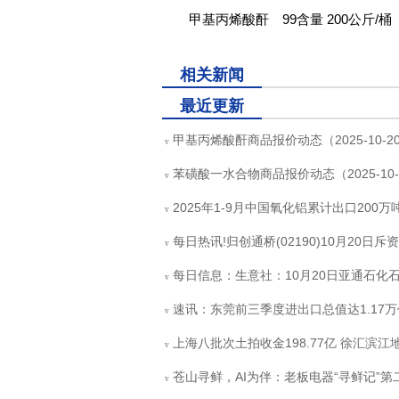
甲基丙烯酸酐 99含量 200公斤/桶
关键词：
甲基丙烯酸酐
相关新闻
最近更新
甲基丙烯酸酐商品报价动态（2025-10-2
v
苯磺酸一水合物商品报价动态（2025-10-
v
2025年1-9月中国氧化铝累计出口200万吨
v
每日热讯!归创通桥(02190)10月20日斥
v
每日信息：生意社：10月20日亚通石化
v
速讯：东莞前三季度进出口总值达1.17万
v
上海八批次土拍收金198.77亿 徐汇滨江地
v
苍山寻鲜，AI为伴：老板电器“寻鲜记”第二
v