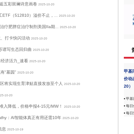
邂逅五彩斑斓诗意画卷
2025-10-20
F（512810）溢价不止，...
2025-10-20
治疗肥胖症治疗制剂美国IIa期...
2025-10-20
龙、打卡快闪活动
2025-10-20
苏谱写生态回归曲
2025-10-20
体经济活力_速看
2025-10-20
甲基
有“墓园”
2025-10-20
价动态
筹区将实现生育津贴直接发放至个人
2025-10-20
20）
25-10-20
•
甲基
•
每日
入降低，价格申报4-15元/MW！
2025-10-20
•
每日
rpathy：AI智能体真正有用还需10年
2025-10-20
信息
2025-10-19