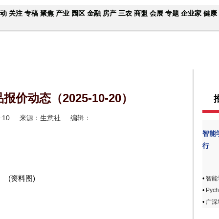
动
关注
专稿
聚焦
产业
园区
金融
房产
三农
商盟
会展
专题
企业家
健康
价动态（2025-10-20）
:10
来源：生意社
编辑：
智能
行
(资料图)
•
智能
•
Pyc
•
广深