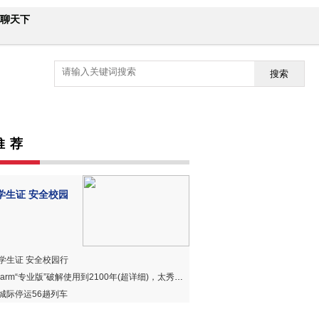
聊天下
搜索
推 荐
学生证 安全校园
学生证 安全校园行
harm“专业版”破解使用到2100年(超详细)，太秀、太赞、太好用！
城际停运56趟列车