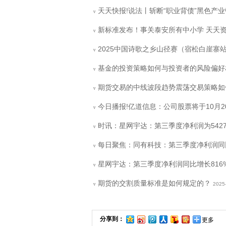
天天快报!说法丨斩断“职业背债”黑色产业
v
新标准发布！事关泰安所有中小学 天天
v
2025中国诗歌之乡山径赛（宿松白崖寨站
v
基金的投资策略如何与投资者的风险偏好
v
期货交易的中线波段趋势震荡交易策略如
v
今日播报!亿道信息：公司股票将于10月
v
时讯：星网宇达：第三季度净利润为5427.
v
每日聚焦：同有科技：第三季度净利润同比增
v
星网宇达：第三季度净利润同比增长816
v
期货的交割质量标准是如何规定的？
2025
v
分享到：
更多