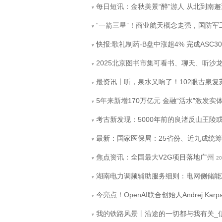
每日短讯：金秋美景“醉”游人 从北到南
v
“一箭三星”！商业航天概念走强，国防军工ET
v
快报:歌礼制药-B盘中涨超4% 完成ASC30
v
2025北京图书市集可看书、聊天、听沙
v
最资讯丨听，泉水又响了！102眼古泉复
v
5年来新增170万亿元 金融“活水”激发实
v
考古新发现：5000年前的良渚反山王陵或
v
最新：国家医保局：25省份、近九成统
v
焦点资讯：全国最大V2G项目落地广州
20
v
湖南电力调频辅助服务细则：电网侧储能准
v
今亮点！OpenAI联合创始人Andrej Ka
v
我的铁路风景丨沿途的一切都与我有关_
v