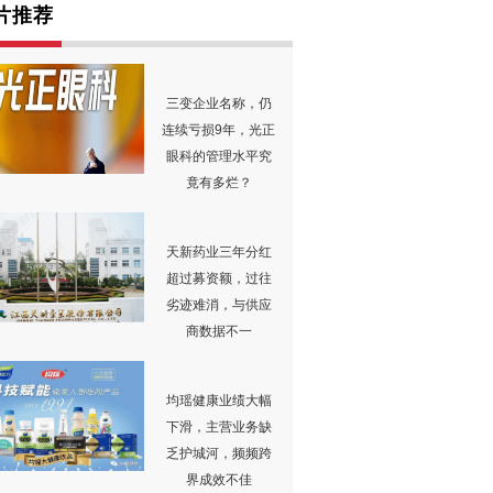
片推荐
三变企业名称，仍
连续亏损9年，光正
眼科的管理水平究
竟有多烂？
天新药业三年分红
超过募资额，过往
劣迹难消，与供应
商数据不一
均瑶健康业绩大幅
下滑，主营业务缺
乏护城河，频频跨
界成效不佳