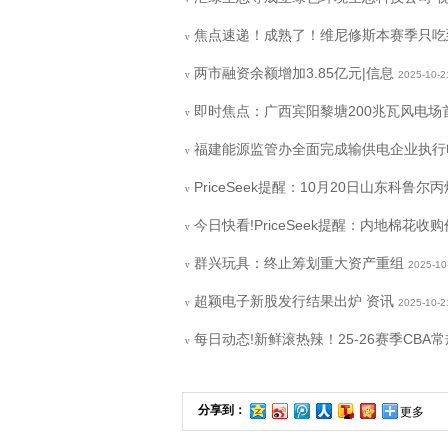
焦点速递！成熟了！维尼修斯本赛季只吃
v
两市融资余额增加3.85亿元|信息
2025-10-2
v
即时焦点：广西宾阳黎塘200兆瓦风电场
v
福建能源监管办全面完成输供电企业执行电
v
PriceSeek提醒：10月20日山东科鲁
v
今日快看!PriceSeek提醒：内地棉花收
v
群兴玩具：终止筹划重大资产重组
2025-10
v
超颖电子新股发行结果出炉 资讯
2025-10-2
v
每日动态!新鲜滚热辣！25-26赛季CBA
v
分享到：
更多