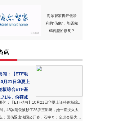
海尔智家揭开低净
利的“伤疤”，能否完
成转型的修复？
热点
要闻：【ETF动
10月21日华夏上
创板综合ETF基
.71%，份额减
：【ETF动向】10月21日华夏上证科创板综合ETF基金涨2.71%，份额减少800万份
0万份
，45岁隋俊波秒了25岁王影璐，她一直没火太可惜了_最资讯
：因伤退出法国公开赛，石宇奇：全运会要为江苏献上自己的力量