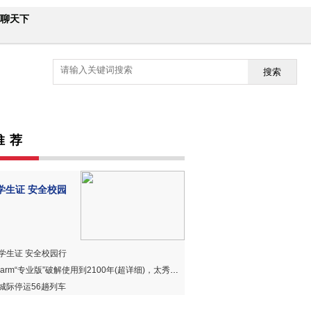
聊天下
搜索
推 荐
学生证 安全校园
学生证 安全校园行
harm“专业版”破解使用到2100年(超详细)，太秀、太赞、太好用！
城际停运56趟列车