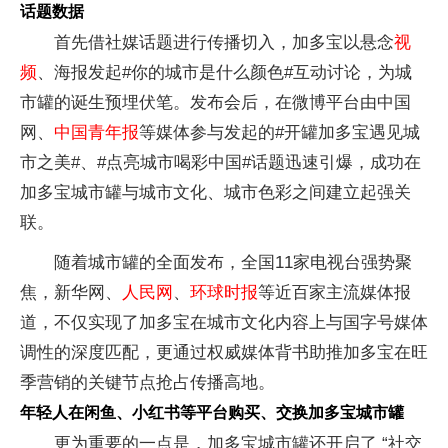
话题数据
首先借社媒话题进行传播切入，加多宝以悬念
视
频
、海报发起#你的城市是什么颜色#互动讨论，为城
市罐的诞生预埋伏笔。发布会后，在微博平台由中国
网、
中国青年报
等媒体参与发起的#开罐加多宝遇见城
市之美#、#点亮城市喝彩中国#话题迅速引爆，成功在
加多宝城市罐与城市文化、城市色彩之间建立起强关
联。
随着城市罐的全面发布，全国11家电视台强势聚
焦，新华网、
人民网
、
环球时报
等近百家主流媒体报
道，不仅实现了加多宝在城市文化内容上与国字号媒体
调性的深度匹配，更通过权威媒体背书助推加多宝在旺
季营销的关键节点抢占传播高地。
年轻人在闲鱼、小红书等平台购买、交换加多宝城市罐
更为重要的一点是，加多宝城市罐还开启了 “社交