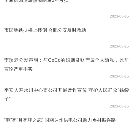
全聚德因旅游热潮结束3年亏损
2023-08-15
市民地铁扶梯上摔倒 合肥公安及时救助
2023-08-15
李玟老公发声明：与CoCo的婚姻及财产属个人隐私，此前
言论严重不实
2023-08-15
平安人寿永川中心支公司开展反诈宣传 守护人民群众“钱袋
子”
2023-08-15
“电”亮“月亮坪之恋” 国网达州供电公司助力乡村振兴路