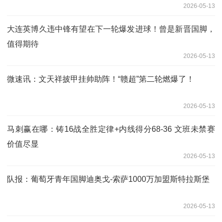
2026-05-13
大连英博久违中锋有望在下一轮爆发进球！曾是新晋国脚，
值得期待
2026-05-13
微速讯：文天祥披甲挂帅助阵！“赣超”第二轮燃爆了！
2026-05-13
马刺赢在哪：铸16战全胜定律+内线得分68-36 文班未禁赛
价值尽显
2026-05-13
队报：葡萄牙青年国脚迪奥戈-索萨1000万加盟斯特拉斯堡
2026-05-13