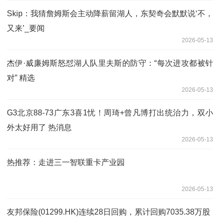
Skip：我猜詹姆斯会主动降薪留湖人，东契奇会默默说‘不，
又来’_要闻
2026-05-13
杰伊·威廉姆斯怒怼湖人队里夫斯的防守：“每次进攻都被针
对” 精选
2026-05-13
G3北京88-73广东3喜1忧！周琦+曾凡博打出统治力，双小
外太好用了 热消息
2026-05-13
热推荐：走进三一智联重卡产业园
2026-05-13
友邦保险(01299.HK)连续28日回购，累计回购7035.38万股