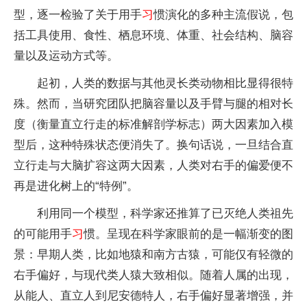
型，逐一检验了关于用手
习
惯演化的多种主流假说，包
括工具使用、食性、栖息环境、体重、社会结构、脑容
量以及运动方式等。
起初，人类的数据与其他灵长类动物相比显得很特
殊。然而，当研究团队把脑容量以及手臂与腿的相对长
度（衡量直立行走的标准解剖学标志）两大因素加入模
型后，这种特殊状态便消失了。换句话说，一旦结合直
立行走与大脑扩容这两大因素，人类对右手的偏爱便不
再是进化树上的“特例”。
利用同一个模型，科学家还推算了已灭绝人类祖先
的可能用手
习
惯。呈现在科学家眼前的是一幅渐变的图
景：早期人类，比如地猿和南方古猿，可能仅有轻微的
右手偏好，与现代类人猿大致相似。随着人属的出现，
从能人、直立人到尼安德特人，右手偏好显著增强，并