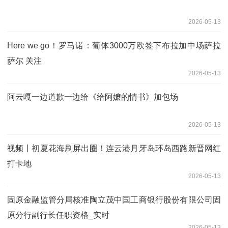
2026-05-13
Here we go！罗马诺：葡体3000万欧签下布拉加中场萨拉
萨尔 关注
2026-05-13
阿云嘎一边道歉一边给《给阿嬷的情书》加包场
2026-05-13
视频〡初夏花海刷屏出圈！连云港月牙岛环岛西路新晋网红
打卡地
2026-05-13
固原金融监管分局核准陶立茂中国工商银行股份有限公司固
原分行副行长任职资格_实时
2026-05-13