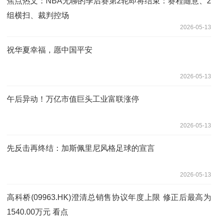
焦点热文：NBA无聊的季后赛第2轮即将结束：赛程随意、2
组横扫、裁判控场
2026-05-13
祝华夏幸福，愿中国平安
2026-05-13
午后异动！万亿市值巨头工业富联涨停
2026-05-13
先反击再终结：加斯佩里尼风格足球的宣言
2026-05-13
高科桥(09963.HK)澄清总销售协议年度上限 修正后最高为
1540.00万元 看点