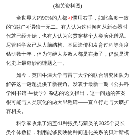
(相关资料图)
全世界大约90%的人都
习
惯用右手，如此高度一致
的“偏好”可谓独一无二。有人认为这种倾向从新石器时
代就已经开始，也有人认为它贯穿整个人类演化谱系。
尽管科学家已从大脑结构、基因遗传和发育过程等角度
钻研数十年，但为何绝大多数人都是右撇子，仍然是进
化史上最奇妙的谜题之一。
如今，英国牛津大学与雷丁大学的联合研究团队为
解答这一谜题提供了新视角。发表于最新一期《公共科
学图书馆·生物学》杂志的论文指出，这一问题的答案
很可能与人类演化的两大里程碑——直立行走与大脑扩
容相关。
科学家收集了涵盖41种猴类与猿类的2025个灵长
类个体数据，利用能够反映物种间进化关系的贝叶斯模