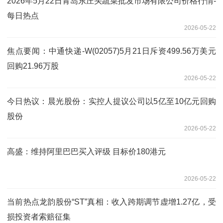
2026年5月22日青岛东庄头蔬菜批发市场有限公司价格行情-
每日热点
2026-05-22
焦点要闻：中通快递-W(02057)5月21日斥资499.56万美元
回购21.96万股
2026-05-22
今日热议：晨光股份：实控人提议公司以5亿至10亿元回购
股份
2026-05-22
高盛：维持阿里巴巴买入评级 目标价180港元
2026-05-22
当前热点龙韵股份“ST”真相：收入跨期调节虚增1.27亿，受
损投资者索赔征集