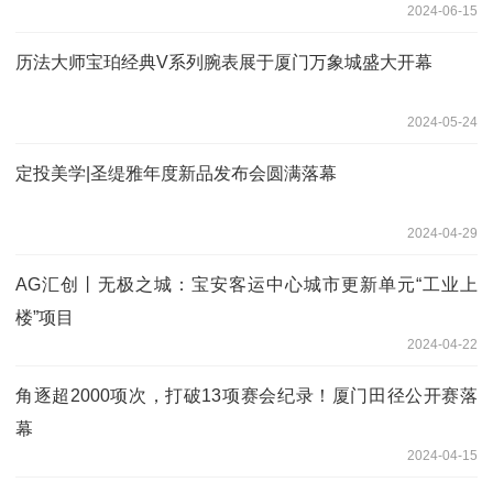
2024-06-15
历法大师宝珀经典V系列腕表展于厦门万象城盛大开幕
2024-05-24
定投美学|圣缇雅年度新品发布会圆满落幕
2024-04-29
AG汇创丨无极之城：宝安客运中心城市更新单元“工业上
楼”项目
2024-04-22
角逐超2000项次，打破13项赛会纪录！厦门田径公开赛落
幕
2024-04-15