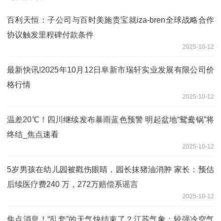
百利天恒：子公司与百时美施贵宝就iza-bren全球战略合作
协议触发里程碑付款条件
2025-10-12
最新快讯!2025年10月12日阜新市瑞轩实业发展有限公司价
格行情
2025-10-12
温差20℃！四川继续发布暴雨蓝色预警 明起盆地“鸳鸯锅”将
终结_焦点速看
2025-10-12
5岁男孩在幼儿园被戳伤眼睛，园长抹猪油消肿 家长：预估
后续医疗费240 万，272万赔偿系谣言
2025-10-12
焦点消息！“乱套”的天气快结束了？江苏气象：较强冷空气