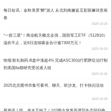
每日短讯：金秋美景“醉”游人 从北到南邂逅五彩斑斓诗意画
卷
2025-10-20
“一箭三星”！商业航天概念走强，国防军工ETF（512810）
溢价不止，近6日连续吸金合计逾7300万元！
2025-10-20
快报:歌礼制药-B盘中涨超4% 完成ASC30治疗肥胖症治疗制
剂美国IIa期研究受试者入组
2025-10-20
2025北京图书市集可看书、聊天、听沙龙、打卡快闪活动
2025-10-20
最资讯丨听，泉水又响了！102眼古泉复苏谱写生态回归曲