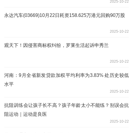
2025-10-22
永达汽车(03669)10月22日耗资158.625万港元回购90万股
2025-10-22
观天下！因侵害商标权纠纷，罗莱生活起诉申秀兰
2025-10-22
河南：9月全省新发贷款加权平均利率为3.83% 处历史较低
水平
2025-10-22
抗阻训练会让孩子长不高？孩子年龄太小不能练？别误会抗
阻运动｜运动是良医
2025-10-22