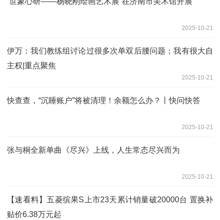
“世象心研——杨晓刚绘画艺术展”在济南市美术馆开展
2025-10-21
伊万：我们教练组讨论过很多次单双后腰问题；我有很大自
主权|重点聚焦
2025-10-21
快查查，“沉睡账户”将被清理！余额怎么办？丨快问快答
2025-10-21
张与桐全新单曲《尽兴》上线，人生常态尽兴而为
2025-10-21
【速看料】五菱缤果S上市23天累计销量破20000台 置换补
贴价6.38万元起