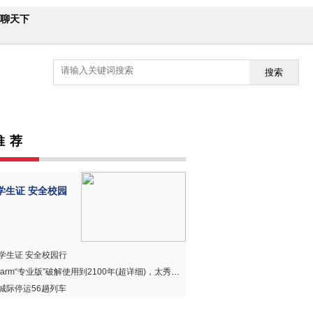
聊天下
搜索
推 荐
学生证 安全校园
学生证 安全校园行
harm“专业版”破解使用到2100年(超详细)，太秀、太赞、太好用！
城际停运56趟列车