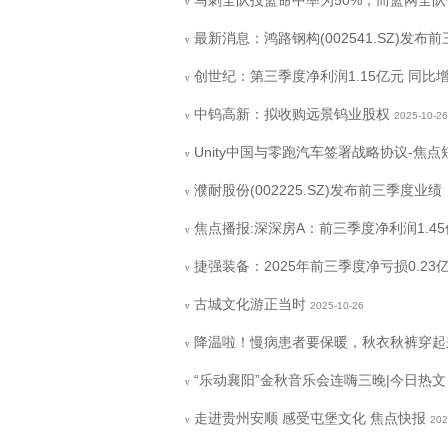
马刺全队投篮命中率为50%，而篮网全队仅
v
最新消息：鸿路钢构(002541.SZ)发布前
v
创世纪：第三季度净利润1.15亿元 同比增长
v
中钨高新：拟收购远景钨业股权
2025-10-26
v
Unity中国与零跑汽车签署战略协议-焦点
v
濮耐股份(002225.SZ)发布前三季度业绩
v
焦点播报:深深房A：前三季度净利润1.45亿
v
捷强装备：2025年前三季度净亏损0.23
v
古城文化游正当时
2025-10-26
v
降温啦！慢病患者要保暖，秋衣秋裤穿起
v
“乐动襄阳”金秋音乐会连嗨三晚|今日热文
v
走进贵州安顺 感受屯堡文化 焦点快报
202
v