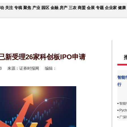
动
关注
专稿
聚焦
产业
园区
金融
房产
三农
商盟
会展
专题
企业家
健康
后已新受理26家科创板IPO申请
3
来源：证券时报网
编辑：
智能
行
•
智能
•
Pyc
•
广深