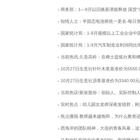
商务部：1—9月以旧换新潜能释放 国货“
v
知情人士：半固态电池将统一更名-每日
v
国家统计局：1-9月规模以上工业企业中国
v
国家统计局：1-9月汽车制造业利润同比增
v
当前热讯:久吾高科：在稀土提炼分离和稀
v
10月27日生意社针叶木浆基准价为5550.
v
10月27日生意社沥青基准价为3340.00元
v
当前热议!新泉股份：创始人、实际控制
v
实时焦点：幼儿园女老师深夜发错群，刚要
v
焦点播报:教师越来越饱和，为什么教资
v
西海岸的团队精神，大连的青春风暴，这才
v