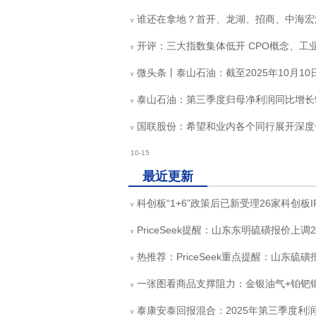
谁还在拿地？首开、龙湖、招商、中海宏
v
开评：三大指数集体低开 CPO概念、工
v
微头条丨泰山石油：截至2025年10月1
v
泰山石油：第三季度归母净利润同比增长9.2
v
国联股份：希望和业内各个同行展开深度
v
10-15
最近更新
科创板“1+6”政策后已新受理26家科创板I
v
PriceSeek提醒：山东东明硫磺报价上调2
v
热推荐：PriceSeek重点提醒：山东硫磺
v
一张图看商品支撑阻力：金银油气+铂钯铜农产
v
泰康安泰回报混合：2025年第三季度利润36
v