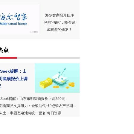
海尔智家揭开低净
利的“伤疤”，能否完
成转型的修复？
热点
ceSeek提醒：山
明硫磺报价上调
元
iceSeek提醒：山东东明硫磺报价上调250元
看商品支撑阻力：金银油气+铂钯铜农产品期货(202510月27日)
人士：半固态电池将统一更名-每日资讯