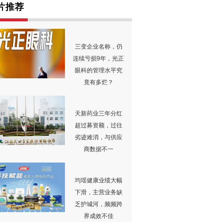
片推荐
三变企业名称，仍
连续亏损9年，光正
眼科的管理水平究
竟有多烂？
天新药业三年分红
超过募资额，过往
劣迹难消，与供应
商数据不一
均瑶健康业绩大幅
下滑，主营业务缺
乏护城河，频频跨
界成效不佳