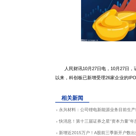
人民财讯10月27日电，10月27日
以来，科创板已新增受理26家企业的IP
关键词：
财经频道
财经资讯
相关新闻
永兴材料：公司锂电新能源业务目前生产
v
快消息！第十三届证券之星“资本力量”
v
新增近2015万户！A股前三季新开户数
v