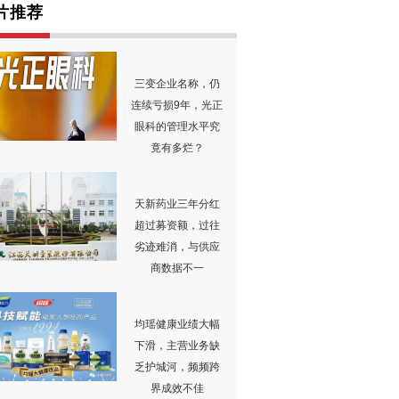
片推荐
三变企业名称，仍
连续亏损9年，光正
眼科的管理水平究
竟有多烂？
天新药业三年分红
超过募资额，过往
劣迹难消，与供应
商数据不一
均瑶健康业绩大幅
下滑，主营业务缺
乏护城河，频频跨
界成效不佳