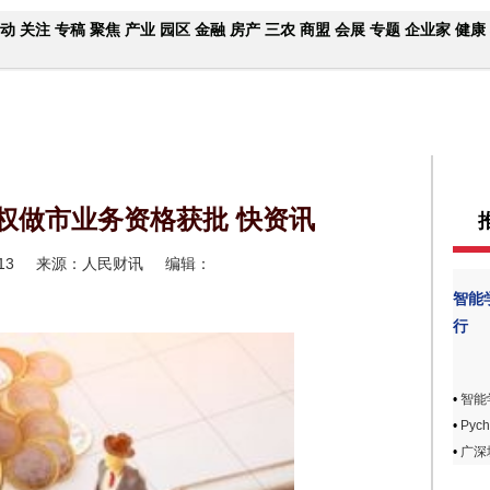
动
关注
专稿
聚焦
产业
园区
金融
房产
三农
商盟
会展
专题
企业家
健康
权做市业务资格获批 快资讯
13
来源：人民财讯
编辑：
智能
行
•
智能
•
Pyc
•
广深