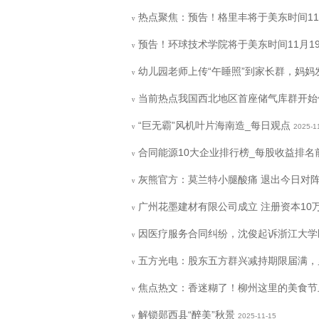
热点聚焦：预告！格里丰将于美东时间11
v
预告！环球技术学院将于美东时间11月1
v
幼儿园老师上传“午睡照”到家长群，妈妈
v
当前热点我国西北地区首座储气库群开始
v
“巨无霸”风机叶片海南造_每日观点
2025-1
v
合同能源10大企业排行榜_每股收益排
v
灰熊官方：莫兰特小腿酸痛 退出今日对
v
广州花墨建材有限公司成立 注册资本10
v
因医疗服务合同纠纷，沈俊起诉浙江大学
v
五方光电：股东五方群兴减持期限届满，累计
v
焦点热文：香迷糊了！柳州这里的美食节
v
解锁郧西县“醉美”秋景
2025-11-15
v