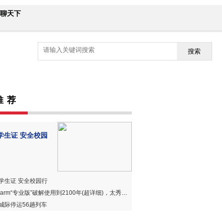
聊天下
搜索
推 荐
学生证 安全校园
学生证 安全校园行
harm“专业版”破解使用到2100年(超详细)，太秀、太赞、太好用！
城际停运56趟列车