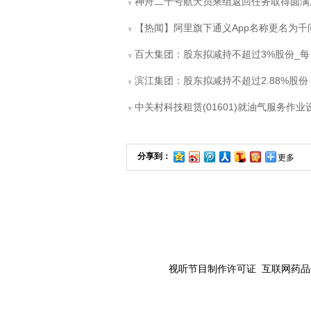
神舟二十号航天员乘组返回任务取得圆满
v
【热闻】阿里旗下通义App名称更名为千问
v
百大集团：股东拟减持不超过3%股份_每
v
滨江集团：股东拟减持不超过2.88%股份
v
中关村科技租赁(01601)就油气服务作
v
分享到：
更多
视听节目制作许可证 互联网药品