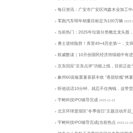
每日资讯：广安市广安区鸿森木业加工中心
v
零跑汽车明年销量目标定为100万辆
2025-
v
当前热门：2025年垃圾分类概念龙头股，快
v
勇士逆转险胜！库里49+4历史第一，文班
v
权威数读｜10月份国民经济持续稳中有进
v
京东回应“京东点评”功能上线，目前正处
v
象州60亩板栗薯喜获丰收 “香甜软糯”烤
v
听他说话10分钟、就忍不住掏钱，这带货
v
宇树科技IPO辅导完成
2025-11-15
v
北京环球度假区“冬季假日”主题活动开启
v
宇树科技IPO辅导完成|当前热点
2025-11-15
v