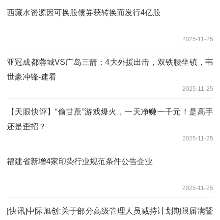
西藏水资源因可换股债券获转换而发行4亿股
2025-11-25
亚冠成都蓉城VS广岛三箭：4大外援出击，双铁腰坐镇，韦
世豪冲锋-速看
2025-11-25
【天眼快评】“偷甘蔗”游戏爆火，一天净赚一千元！是高手
还是歪招？
2025-11-25
福建省新增4家印染行业规范条件公告企业
2025-11-25
[快讯]中际旭创:关于部分高级管理人员减持计划期限届满暨