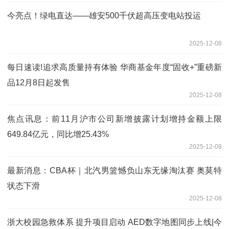
今亮点！绿电直达——雄安500千伏超高压变电站投运
2025-12-08
每日速读!追求高质量持有体验 华商基金年度“固收+”重磅新
品12月8日起发售
2025-12-08
焦点讯息：前11月沪市公司新增披露计划增持金额上限
649.84亿元，同比增25.43%
2025-12-08
最新消息：CBA杯｜北汽男篮憾负山东无缘淘汰赛 奥莫特
状态下滑
2025-12-08
浙大校园急救体系 提升项目启动 AED数字地图同步上线|今