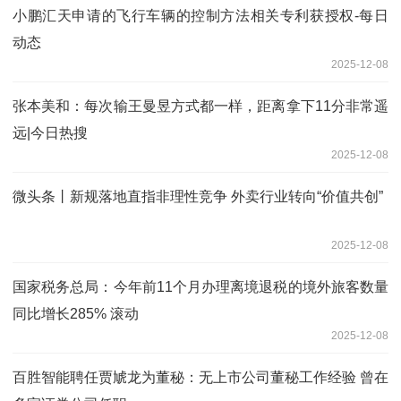
小鹏汇天申请的飞行车辆的控制方法相关专利获授权-每日
动态
2025-12-08
张本美和：每次输王曼昱方式都一样，距离拿下11分非常遥
远|今日热搜
2025-12-08
微头条丨新规落地直指非理性竞争 外卖行业转向“价值共创”
2025-12-08
国家税务总局：今年前11个月办理离境退税的境外旅客数量
同比增长285% 滚动
2025-12-08
百胜智能聘任贾虓龙为董秘：无上市公司董秘工作经验 曾在