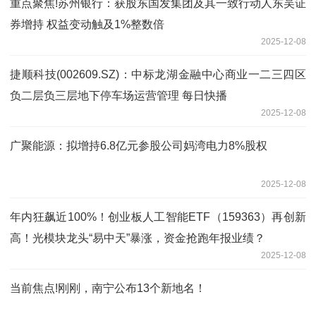
重点聚焦!苏州银行：获股东国发集团及其一致行动人东吴证
券增持 权益变动触及1%整数倍
2025-12-08
捷顺科技(002609.SZ)：中标龙湖金融中心商业一二三四区
负二层负三层地下停车场运营管理 每日快播
2025-12-08
广聚能源：拟增持6.8亿元参股公司妈湾电力8%股权
2025-12-08
年内狂飙近100%！创业板人工智能ETF（159363）再创新
高！光模块龙头“易中天”暴涨，资金抢跑年报业绩？
2025-12-08
当前焦点!刚刚，南宁公布13个新地名！