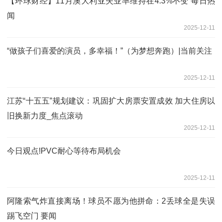
【环球财经】11月澳大利亚失业率维持在4.3%不变 每日热
闻
2025-12-11
“做孩子们喜爱的演员，多幸福！”（为梦想奔跑）|当前关注
2025-12-11
江苏“十五五”规划建议：巩固扩大房票安置成效 加大住房以
旧换新力度_焦点滚动
2025-12-11
今日观点!PVC耐心等待布局机会
2025-12-11
阿隆索气炸直接离场！球员不愿为他拼命：2丢球全是失误
踢飞空门 要闻