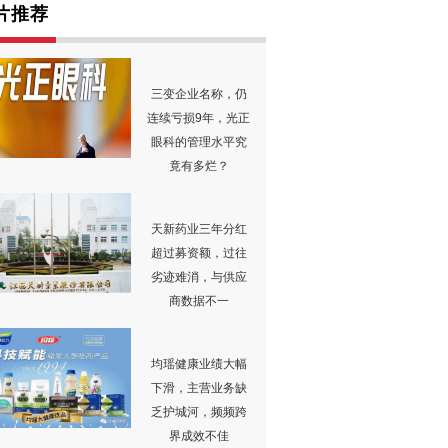
片推荐
三变企业名称，仍
连续亏损9年，光正
眼科的管理水平究
竟有多烂？
天新药业三年分红
超过募资额，过往
劣迹难消，与供应
商数据不一
均瑶健康业绩大幅
下滑，主营业务缺
乏护城河，频频跨
界成效不佳