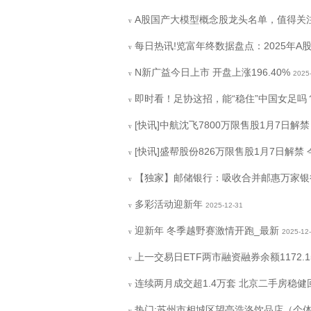
A股国产大模型概念股龙头名单，值得关注！（
v
每日热讯!览富年终数据盘点：2025年A股I
v
N新广益今日上市 开盘上涨196.40%
2025
v
即时看！足协这招，能“稳住”中国女足吗
v
[快讯]中航沈飞7800万限售股1月7日解禁
v
[快讯]盛帮股份826万限售股1月7日解禁
v
【独家】邮储银行：吸收合并邮惠万家银
v
多彩活动迎新年
2025-12-31
v
迎新年 冬季越野赛激情开跑_最新
2025-12
v
上一交易日ETF两市融资融券余额1172.
v
连续两月成交超1.4万套 北京二手房稳健
v
热门:苏州市相城区望亭浩洛饮品店（个体