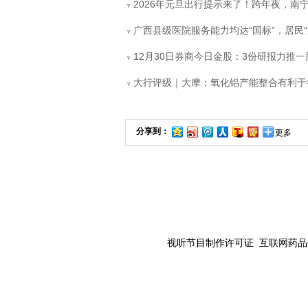
2026年元旦出行提示来了！跨年夜，南
v
广西县级医院服务能力均达“国标”，居民“
v
12月30日券商今日金股：3份研报力推
v
大行评级｜大摩：氧化铝产能整合有利于行
v
分享到：
更多
视听节目制作许可证 互联网药品