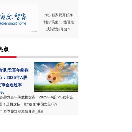
海尔智家揭开低净
利的“伤疤”，能否完
成转型的修复？
热点
热讯!览富年终数
点：2025年A股
O发审会通过率
5%
讯!览富年终数据盘点：2025年A股IPO发审会通过率97.35%
看！足协这招，能“稳住”中国女足吗？
年 冬季越野赛激情开跑_最新