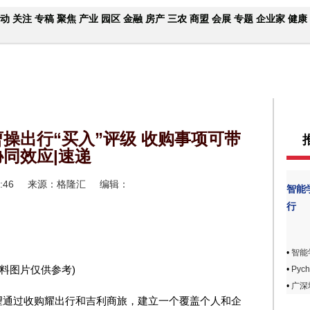
动
关注
专稿
聚焦
产业
园区
金融
房产
三农
商盟
会展
专题
企业家
健康
操出行“买入”评级 收购事项可带
协同效应|速递
:46
来源：格隆汇
编辑：
智能
行
•
智能
资料图片仅供参考)
•
Pyc
•
广深
望通过收购耀出行和吉利商旅，建立一个覆盖个人和企