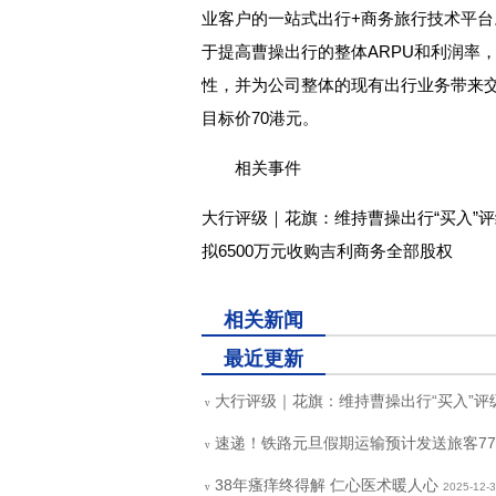
业客户的一站式出行+商务旅行技术平
于提高曹操出行的整体ARPU和利润率
性，并为公司整体的现有出行业务带来交
目标价70港元。
相关事件
大行评级｜花旗：维持曹操出行“买入”评级
拟6500万元收购吉利商务全部股权
关键词：
相关新闻
最近更新
大行评级｜花旗：维持曹操出行“买入”评级
v
速递！铁路元旦假期运输预计发送旅客77
v
38年瘙痒终得解 仁心医术暖人心
2025-12-
v