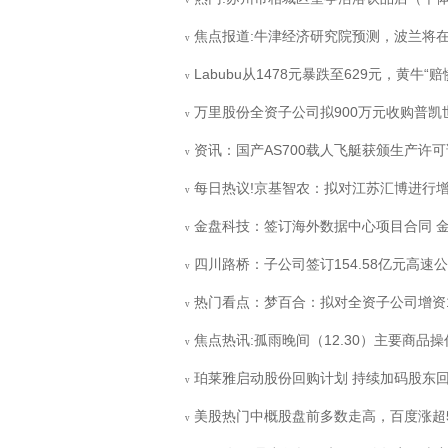
v
焦点报道:牛津经济研究院预测，波兰将在2
v
Labubu从1478元暴跌至629元，黄牛“
v
万里股份全资子公司拟900万元收购普凯世
v
资讯：国产AS700载人飞艇获颁生产许
v
每日热议!京基智农：拟对江苏汇博进行
v
金盘科技：签订海外数据中心项目合同 金额
v
四川路桥：子公司签订154.58亿元高速
v
热门看点：梦百合：拟对全资子公司增资1
v
焦点热讯:孤雨晚间（12.30）主要商品
v
珀莱雅启动股份回购计划 持续加码股东
v
美股热门中概股盘前多数走高，百度涨超
v