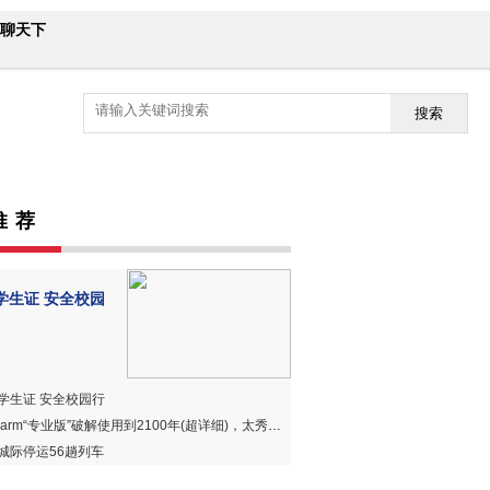
聊天下
搜索
推 荐
学生证 安全校园
学生证 安全校园行
harm“专业版”破解使用到2100年(超详细)，太秀、太赞、太好用！
城际停运56趟列车