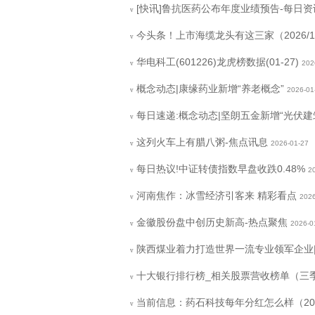
[快讯]鲁抗医药公布年度业绩预告-每日资
v
今头条！上市海缆龙头有这三家（2026/1/
v
华电科工(601226)龙虎榜数据(01-27)
202
v
概念动态|康缘药业新增“养老概念”
2026-01
v
每日速递:概念动态|坚朗五金新增“光伏建
v
这列火车上有腊八粥-焦点讯息
2026-01-27
v
每日热议!中证转债指数早盘收跌0.48%
2
v
河南焦作：冰雪经济引客来 精彩看点
2026
v
金徽股份盘中创历史新高-热点聚焦
2026-0
v
陕西煤业着力打造世界一流专业领军企业
v
十大银行排行榜_相关股票营收榜单（三
v
当前信息：药石科技每年分红怎么样（2026
v