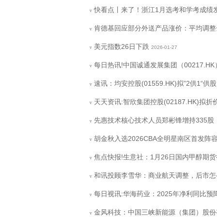
快看点丨来了！浙江1月选考和学考成绩
v
肯德基回应部分外送产品涨价：平均调整金
v
美元指数26日下跌
2026-01-27
v
每日热讯!中国诚通发展集团（00217.
v
速讯：均安控股(01559.HK)拟”2供1“供
v
天天资讯:智欣集团控股(02187.HK)拟折价
v
先惠技术核心技术人员郑彬锋增持335股，
v
胡金秋入选2026CBA全明星南区首发阵
v
焦点快报!生意社：1月26日国内甲醇期
v
和讯投顾李雪华：商业航天调整，后市怎
v
每日视讯:华海药业：2025年净利同比预降
v
金风科技：中国三峡新能源（集团）股份
v