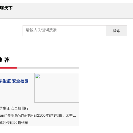
聊天下
搜索
推 荐
学生证 安全校园
学生证 安全校园行
harm“专业版”破解使用到2100年(超详细)，太秀、太赞、太好用！
城际停运56趟列车