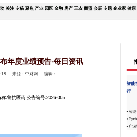
动
关注
专稿
聚焦
产业
园区
金融
房产
三农
商盟
会展
专题
企业家
健康
公布年度业绩预告-每日资讯
:18
来源：中财网
编辑：
智能
行
简称:鲁抗医药 公告编号:2026-005
•
智能
•
Pyc
•
广深