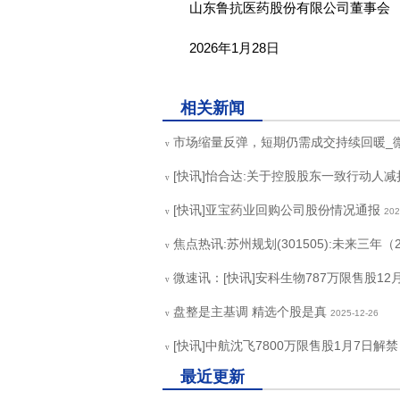
山东鲁抗医药股份有限公司董事会
2026年1月28日
关键词：
商业频道
快讯
相关新闻
市场缩量反弹，短期仍需成交持续回暖_
v
[快讯]怡合达:关于控股股东一致行动人
v
[快讯]亚宝药业回购公司股份情况通报
202
v
焦点热讯:苏州规划(301505):未来三年（
v
微速讯：[快讯]安科生物787万限售股12
v
盘整是主基调 精选个股是真
2025-12-26
v
[快讯]中航沈飞7800万限售股1月7日解禁
v
最近更新