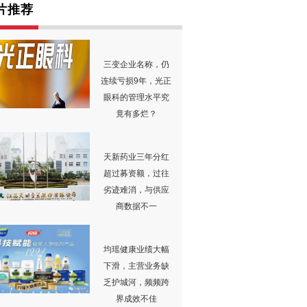
片推荐
三变企业名称，仍
连续亏损9年，光正
眼科的管理水平究
竟有多烂？
天新药业三年分红
超过募资额，过往
劣迹难消，与供应
商数据不一
均瑶健康业绩大幅
下滑，主营业务缺
乏护城河，频频跨
界成效不佳