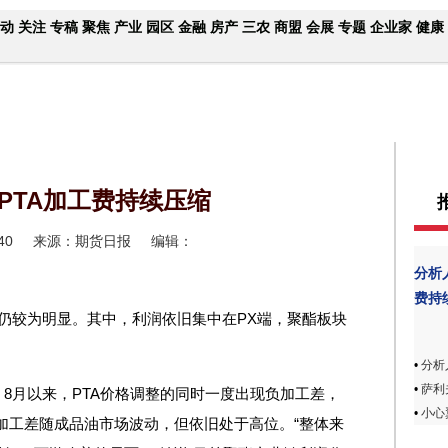
动
关注
专稿
聚焦
产业
园区
金融
房产
三农
商盟
会展
专题
企业家
健康
PTA加工费持续压缩
40
来源：期货日报
编辑：
分析
费持
仍较为明显。其中，利润依旧集中在PX端，聚酯板块
•
分析
•
萨利
8月以来，PTA价格调整的同时一度出现负加工差，
•
小心
加工差随成品油市场波动，但依旧处于高位。“整体来