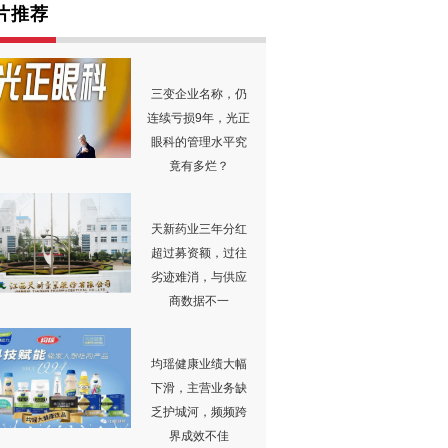
片推荐
三变企业名称，仍
连续亏损9年，光正
眼科的管理水平究
竟有多烂？
天新药业三年分红
超过募资额，过往
劣迹难消，与供应
商数据不一
均瑶健康业绩大幅
下滑，主营业务缺
乏护城河，频频跨
界成效不佳