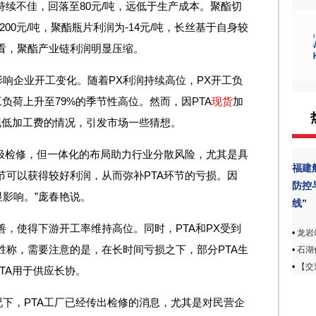
费持续不佳，回落至80元/吨，远低于生产成本。聚酯切
200元/吨，聚酯瓶片利润为-14元/吨，长丝基于自身较
来看，聚酯产业链利润明显压缩。
响企业开工变化。随着PX利润持续高位，PX开工负
工负荷上升至79%的季节性高位。然而，因PTA
现货
加
现低加工费的情况，引发市场一些猜想。
积极检修，但一体化的布局助力行业分散风险，尤其是具
福建
节可以获得较好利润，从而弥补PTA环节的亏损。因
防控
影响。”庞春艳说。
线”
善，使得下游开工率维持高位。同时，PTA和PX受到
•
龙岩
胜称，需要注意的是，在长时间亏损之下，部分PTA生
•
石湖
•
【交
TA用于供应长协。
下，PTA工厂已经传出检修的消息，尤其是对民营企