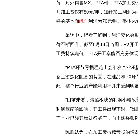
荷，对外销售MX。PTA端，PTA加工
片加工费仅有80元/吨，短纤加工利润为-
好的基本面
综合
利润为76元/吨。整体
采访中，记者了解到，利润变化会影
荷不断回升。截至8月18日当周，PX开
工费持续走低，PTA开工率能否充分体
“PTA环节亏损理论上会引发企业
备上游炼化配套的装置，在油品和PX环
此，整个行业的产能利用率并未受到明显
“目前来看，聚酯板块的利润小幅改
利润压缩的影响，开工将出现下滑。”陈
产企业已经开始进行减产，向市场采购P
陈胜认为，在加工费持续亏损的情况