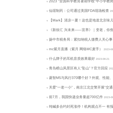
2023 “全国科学教育暑期学校”中小学
v
仙琚制药：公司通过美国FDA现场检查
20
v
【Mark】清凉一夏！这也是地道北京味
v
《新徐汇 兴未来——宜养》｜变老，你
v
扬中市税务局：紧扣纳税人缴费人关心事
v
mc紫月直播（紫月 网络MC麦手）
2023-0
v
什么牌子的耳机音质效果最好
2023-08-21
v
青岛崂山风景区有人“坠山”？官方回应
20
v
菱智M5与风行370哪个好？外观、性能
v
关爱“一老一小”，南京江北交警开展“交
v
前7月，我国快递业务量超700亿件
2023-0
v
纯碱多合约封死涨停！机构观点不一 有报
v