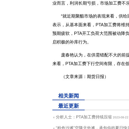
业而言，利润长期亏损，市场加工费不
“就近期聚酯市场的表现来看，供给
表示，从基本面来看，PTA加工费将维
预期疲软，PTA开工负荷大范围被动降
启积极的补库行为。
庞春艳认为，在供需错配不大的前提
来看，PTA加工费下行空间有限，存在
（文章来源：期货日报）
关键词：
相关新闻
最近更新
分析人士：PTA加工费持续压缩
2023-08-22
v
“粉色沙滩”空降北外滩，承包你的夏日快
v