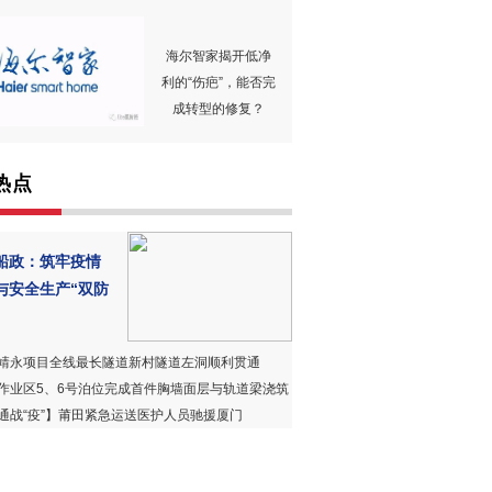
海尔智家揭开低净
利的“伤疤”，能否完
成转型的修复？
热点
船政：筑牢疫情
与安全生产“双防
靖永项目全线最长隧道新村隧道左洞顺利贯通
作业区5、6号泊位完成首件胸墙面层与轨道梁浇筑
通战“疫”】莆田紧急运送医护人员驰援厦门