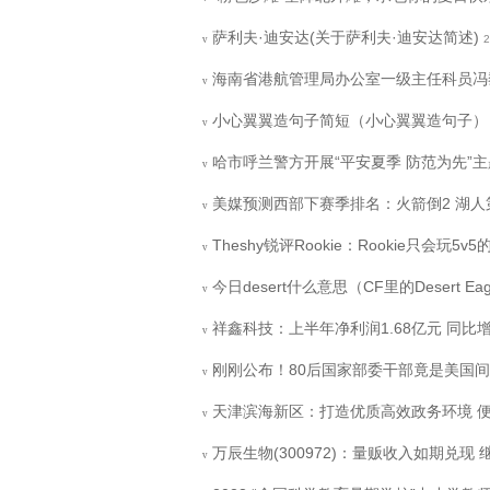
萨利夫·迪安达(关于萨利夫·迪安达简述)
2
v
海南省港航管理局办公室一级主任科员冯
v
小心翼翼造句子简短（小心翼翼造句子）
v
哈市呼兰警方开展“平安夏季 防范为先”
v
美媒预测西部下赛季排名：火箭倒2 湖人
v
Theshy锐评Rookie：Rookie只会玩
v
今日desert什么意思（CF里的Desert E
v
祥鑫科技：上半年净利润1.68亿元 同比增1
v
刚刚公布！80后国家部委干部竟是美国间谍
v
天津滨海新区：打造优质高效政务环境 
v
万辰生物(300972)：量贩收入如期兑现
v