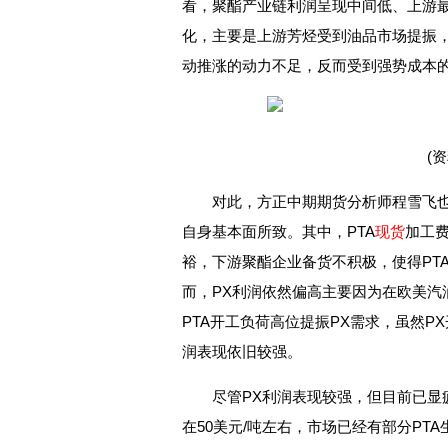
看，聚酯产业链利润呈现中间低、上游最
化，主要是上游芳烃受到油品市场提振
动推涨的动力不足，反而受到强势成本
(
对此，方正中期期货分析师程雪飞
自身基本面所致。其中，PTA
现货
加工费
裕，下游聚酯企业备货不积极，使得PTA
而，PX利润依然偏高主要因为在欧美汽
PTA开工负荷高位提振PX需求，虽然P
润表现依旧较强。
尽管PX利润表现较强，但目前已显
在50美元/吨左右，市场已经有部分PT