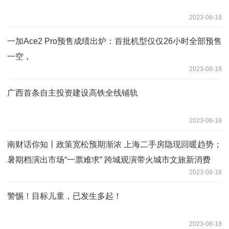
2023-08-18
一加Ace2 Pro预售成绩出炉：首批机型仅仅26小时全部预售
一空，
2023-08-18
广西首条自主投资建设高铁全线铺轨
2023-08-18
南财话你知丨政策宽松预期渐浓 上海二手房隐现回暖趋势；
暑期档演出市场“一票难求” 跨城观演带火城市文旅新消费
2023-08-18
警惕！目标儿童，已发生多起！
2023-08-18