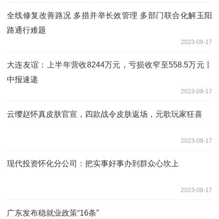
全线修复改善路况 多措并举长效管理 多部门联合化解玉阳
路通行难题
2023-08-17
大连友谊：上半年营收8244万元，亏损收窄至558.5万元丨
中报速递
2023-08-17
云缨赵怀真皮肤官宣，四款战令皮肤返场，元歌玩家狂喜
2023-08-17
现代投资怀化分公司：把实事好事办到群众心坎上
2023-08-17
广东发布稳就业政策“16条”