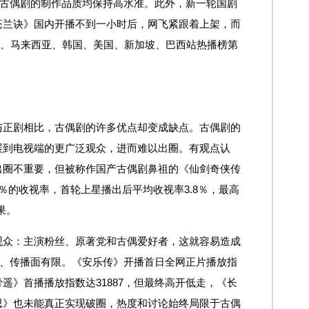
部古偶剧的制作品质均保持高水准。此外，新一轮国剧
苍兰诀》国内开播不到一小时后，网飞紧跟着上架，而
国、马来西亚、韩国、美国、新加坡、巴西站热播榜第
与正剧相比，古偶剧的许多优点却变成缺点。古偶剧的
展到电视端的更广泛观众，进而难以出圈。有观点认
出圈不重要，但被称作国产古偶剧鼻祖的《仙剑奇侠传
.3％的收视率，首轮上星播出后平均收视率3.8％，最高
果。
观众：主演粉丝、原著党和古偶爱好者，这就容易造成
足、传播面有限。《安乐传》开播首日全网正片播放指
玉骨遥》首播播放指数达31887，但最终高开低走，《长
思》也未能真正实现破圈，热度和讨论始终局限于古偶