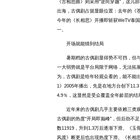
《古相思曲》则采用“逆向穿越”，这几
出海，古偶剧占据显眼位置：去年的《
今年的《长相思》开播即斩获WeTV泰
一。
开场就能猜到结局
暑期档的古偶剧显得势不可挡，但
一大弱势就是平台局限于网络，无法拓
为，古偶剧是给年轻观众看的，能不能
1》2005年播出，先是在地方台创下11
4.9％，这显然是受众覆盖全年龄层的结
近年来的古偶剧几乎主要依赖三类
古偶剧的热度“开局即巅峰”，但后劲不
数11919，升到1.3万后逐渐下滑。《
风渡》断更后也出现热度下滑。《长相