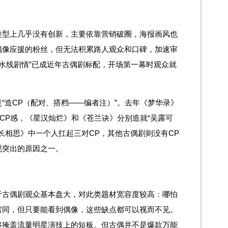
类型上几乎没有创新，主要依靠营销破圈，海报画风也
偶像应援的粉丝，但无法积累路人观众和口碑，加速审
流水线剧情”已成近年古偶剧标配，开场第一幕时观众就
“造CP（配对、搭档——编者注）”。去年《梦华录》
强CP感，《星汉灿烂》和《苍兰诀》分别造就“吴露可
《长相思》中一个人扛起三对CP，其他古偶剧则没有CP
现突出的原因之一。
于古偶剧观众基本盘大，对此类题材宽容度较高：哪怕
雷同，但只要能看到偶像，这些缺点都可以视而不见。
够掩盖流量明星演技上的短板。但古偶并不是爆款万能