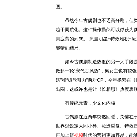
圈。
虽然今年古偶剧也不乏高分剧，但
趋于同质化。这种操作虽然可以俘获为
美疲劳的到来。“流量明星+特效堆积+
能猜到结局。
如今古偶剧制造热度的另一大手段是
掀起一轮“宋代古风热”，男女主也有较
逃”和“棣欣引力”两对CP，今年杨紫在
出圈，这或许也是让《长相思》热度表
有传统元素，少文化内核
古偶剧在近两年突然回暖，关键在
世界观设定大同小异、妆造重复、特效
再加上短
视频
时代的营销更加容易，能