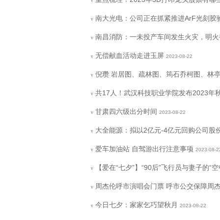
v
南大光电：公司正在抓紧推进ArF光刻胶验
v
南昌消防：一未投产车间发生火灾，明火
v
无偿献血活动走进玉屏
2023-08-22
v
倪瓒 岩居图、疏林图、筠石乔柯图、林
v
共17人！武汉科技职业学院发布2023年
v
甘肃四六级出分时间
2023-08-22
v
大全能源：拟以2亿元-4亿元回购公司股
v
爱车加油站 自驾游出行注意事项
2023-08-2
v
【爱在“七夕”】“90后”飞行员与妻子的“空
v
周杰伦呼市演唱会门票 呼市公交保障周
v
今日七夕：家家乞巧望秋月
2023-08-22
v