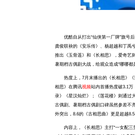
优酷自从打出“仙侠第一厂牌”旗号
龚俊联袂的《安乐传》、杨超越和丁禹
推出《玉骨遥》和《长相思》，爱奇艺
暑期档古偶剧大战，给观众造成“哪哪都
热度上，7月末播出的《长相思》《
相思》在腾讯
视频
站内首播热度破3.1
录》《星汉灿烂》；《莲花楼》则通过
古偶剧。暑期档古偶剧口碑虽然参差不齐，
外突出，8.6的《古相思曲》更是超越8.
内容上，《长相思》主打“一女配三