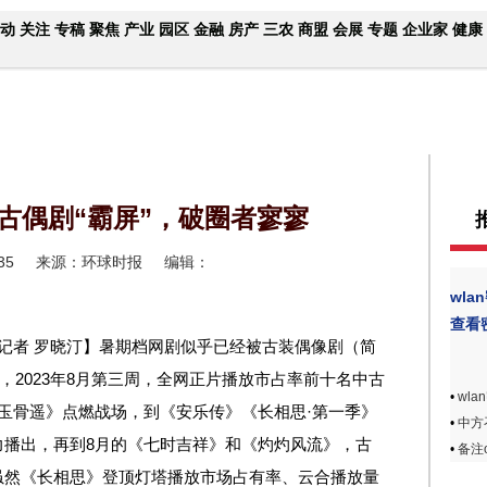
动
关注
专稿
聚焦
产业
园区
金融
房产
三农
商盟
会展
专题
企业家
健康
！古偶剧“霸屏”，破圈者寥寥
35
来源：环球时报
编辑：
wla
查看
记者 罗晓汀】暑期档网剧似乎已经被古装偶像剧（简
，2023年8月第三周，全网正片播放市占率前十名中古
•
wl
玉骨遥》点燃战场，到《安乐传》《长相思·第一季》
•
中方
力播出，再到8月的《七时吉祥》和《灼灼风流》，古
•
备注
虽然《长相思》登顶灯塔播放市场占有率、云合播放量