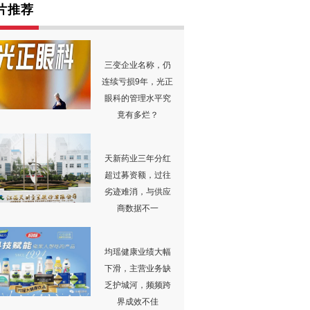
片推荐
三变企业名称，仍
连续亏损9年，光正
眼科的管理水平究
竟有多烂？
天新药业三年分红
超过募资额，过往
劣迹难消，与供应
商数据不一
均瑶健康业绩大幅
下滑，主营业务缺
乏护城河，频频跨
界成效不佳