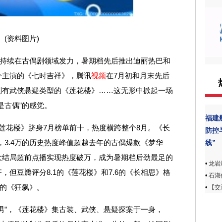
(资料图片)
后持续在古偶剧领域发力，暑期档先后推出迪丽热巴和
兮主演的《七时吉祥》，腾讯
视频
在7月初和月末先后
则有武侠悬疑类型的《莲花楼》……这无形中掀起一场
是古偶”的感觉。
福建
莲花楼》跻身7月榜单前十，热度横跨整个8月。《长
防控
万，3.4万的历史热度峰值超越去年的古偶爆款《梦华
线”
大结局超前点播实现热度破万，成为暑期档后劲最足的
•
龙岩
但豆瓣评分8.1的《莲花楼》和7.6的《长相思》格
•
石湖
5的《狂飙》。
•
【交
男”，《莲花楼》集古装、武侠、悬疑探案于一身，