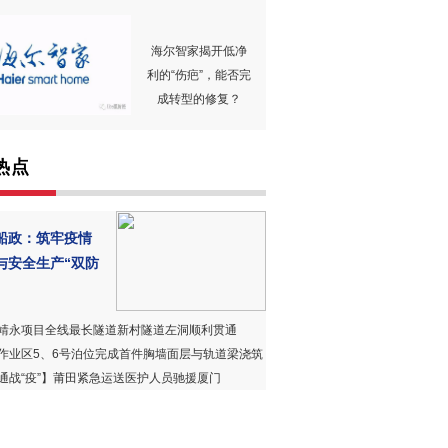
海尔智家揭开低净
利的“伤疤”，能否完
成转型的修复？
热点
船政：筑牢疫情
与安全生产“双防
靖永项目全线最长隧道新村隧道左洞顺利贯通
作业区5、6号泊位完成首件胸墙面层与轨道梁浇筑
通战“疫”】莆田紧急运送医护人员驰援厦门