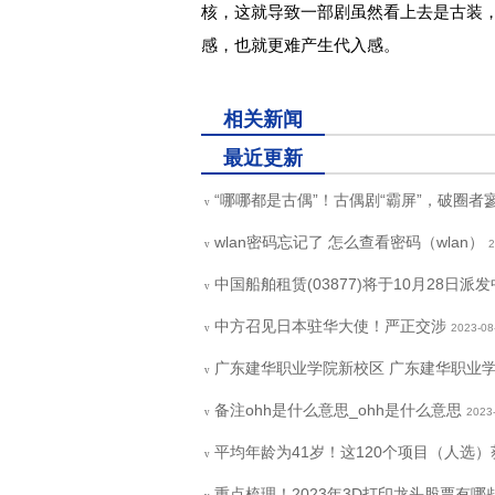
核，这就导致一部剧虽然看上去是古装
感，也就更难产生代入感。
关键词：
相关新闻
最近更新
“哪哪都是古偶”！古偶剧“霸屏”，破圈者
v
wlan密码忘记了 怎么查看密码（wlan）
2
v
中国船舶租赁(03877)将于10月28日派
v
中方召见日本驻华大使！严正交涉
2023-08
v
广东建华职业学院新校区 广东建华职业
v
备注ohh是什么意思_ohh是什么意思
2023
v
平均年龄为41岁！这120个项目（人选）
v
重点梳理！2023年3D打印龙头股票有