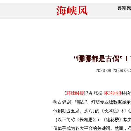
要闻
滚
“哪哪都是古偶”
2023-08-23 08:04:
【
环球时报
记者 张振
环球时报
特约
称古偶剧）“霸占”。灯塔专业版数据显示
偶剧独占五席。从7月的《长风渡》和《
（以下简称《长相思》）《莲花楼》接
偶似乎成为各大平台的关键词。然而，