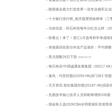
2026-0
v
陕西煤业着力打造世界一流专业领军企业
v
十大银行排行榜_相关股票营收榜单（三
v
当前信息：药石科技每年分红怎么样（2026
v
快看点丨来了！浙江1月选考和学考成绩
v
肯德基回应部分外送产品涨价：平均调整金
v
美元指数26日下跌
2026-01-27
v
每日热讯!中国诚通发展集团（00217.
v
速讯：均安控股(01559.HK)拟”2供1“供
v
天天资讯:智欣集团控股(02187.HK)拟折价
v
先惠技术核心技术人员郑彬锋增持335股，
v
胡金秋入选2026CBA全明星南区首发阵
v