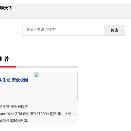
聊天下
搜索
推 荐
学生证 安全校园
学生证 安全校园行
harm“专业版”破解使用到2100年(超详细)，太秀、太赞、太好用！
城际停运56趟列车