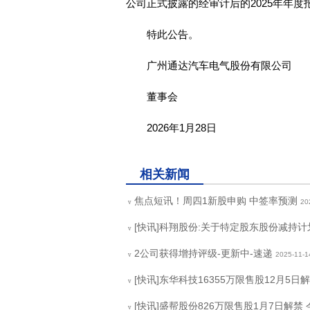
公司正式披露的经审计后的2025年年
特此公告。
广州通达汽车电气股份有限公司
董事会
2026年1月28日
关键词：
商业频道
快讯
相关新闻
焦点短讯！周四1新股申购 中签率预测
20
v
[快讯]科翔股份:关于特定股东股份减持
v
2公司获得增持评级-更新中-速递
2025-11-1
v
[快讯]东华科技16355万限售股12月5日
v
[快讯]盛帮股份826万限售股1月7日解禁
v