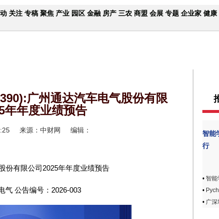
动
关注
专稿
聚焦
产业
园区
金融
房产
三农
商盟
会展
专题
企业家
健康
3390):广州通达汽车电气股份有限
25年年度业绩预告
:25
来源：中财网
编辑：
智能
行
股份有限公司2025年年度业绩预告
•
智能
气 公告编号：2026-003
•
Pyc
•
广深