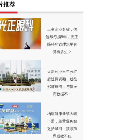
片推荐
三变企业名称，仍
连续亏损9年，光正
眼科的管理水平究
竟有多烂？
天新药业三年分红
超过募资额，过往
劣迹难消，与供应
商数据不一
均瑶健康业绩大幅
下滑，主营业务缺
乏护城河，频频跨
界成效不佳