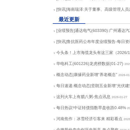
[快讯]海南瑞泽:关于董事、高级管理人
v
最近更新
[业绩预告]通达电气(603390):广州通达
v
[快讯]鲁抗医药公布年度业绩预告-每日资
v
今头条！上市海缆龙头有这三家（2026/1/
v
华电科工(601226)龙虎榜数据(01-27)
202
v
概念动态|康缘药业新增“养老概念”
2026-01
v
每日速递:概念动态|坚朗五金新增“光伏建
v
这列火车上有腊八粥-焦点讯息
2026-01-27
v
每日热议!中证转债指数早盘收跌0.48%
2
v
河南焦作：冰雪经济引客来 精彩看点
2026
v
金徽股份盘中创历史新高-热点聚焦