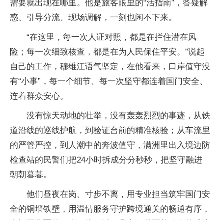
需要就出现在哪里。他是旅客眼里的“活指南”，答疑解
惑、引导分流、现场调解，一刻也闲不下来。
“在这里，每一次人证对照，都是在拦住潜在风
险；每一次细致核查，都是在为人民保住平安。”说起
自己的工作，穆维江语气坚定，在他看来，口岸值守没
有“小事”，每一个细节、每一次坚守都连着国门安全、
连着群众安心。
没有惊天动地的壮举，没有轰轰烈烈的事迹，从铁
道沿线的巡线护航，到验证台前的精准核验；从车流里
的严管严控，到人潮中的奔波值守，满洲里出入境边防
检查站的民警们把24小时拆成分分秒秒，把坚守融进
朝朝暮暮。
他们昼夜在岗、寸步不离，用专业担当筑牢国门安
全的铜墙铁壁，用温情服务守护跨境通关的畅通有序，