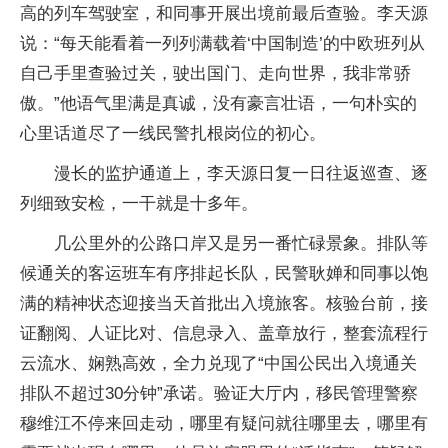
高的列车驾驶室，和同事开展出境前最后查验。李天源
说：“每天能看着一列列满载着‘中国制造’的中欧班列从
自己手里查验过关，驶出国门、走向世界，我非常骄
傲。”他语气里满是真诚，没有豪言壮语，一句朴实的
心里话道尽了一线民警扎根岗位的初心。
漫长的监护通道上，李天源日复一日往返巡查、逐
列细致安检，一干就是十多年。
几公里外的公路口岸又是另一番忙碌景象。排队等
候通关的客运班车有序排起长队，民警耿婵和同事以饱
满的精神状态迎接当天首批出入境旅客。核验台前，接
证翻阅、人证比对、信息录入、盖章放行，整套流程行
云流水、娴熟高效，全力兑现了“中国公民出入境通关
排队不超过30分钟”承诺。验证大厅内，移民管理警察
穆维江不停来回走动，哪里有疑问就往哪里去，哪里有