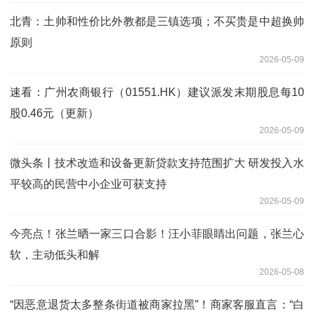
北青：土帅和性价比外教都是三镇选项；不买贵是中超换帅
原则
2026-05-09
速看：广州农商银行（01551.HK）建议派发末期股息每10
股0.46元（更新）
2026-05-09
微头条丨技术改造和设备更新贷款支持范围扩大 研发投入水
平较高的民营中小企业可获支持
2026-05-09
今亮点！张兰晒一家三口合影！汪小菲眼睛出问题，张兰心
软，主动低头和解
2026-05-08
“因恶意退货太多整条街道被商家拉黑”！商家客服直言：“白