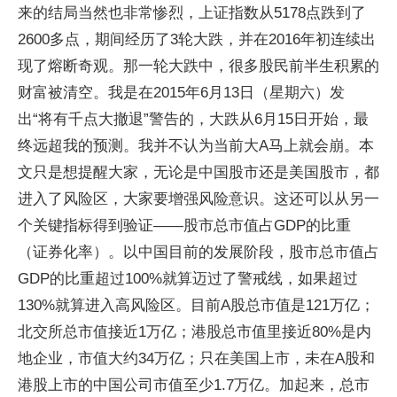
来的结局当然也非常惨烈，上证指数从5178点跌到了
2600多点，期间经历了3轮大跌，并在2016年初连续出
现了熔断奇观。那一轮大跌中，很多股民前半生积累的
财富被清空。我是在2015年6月13日（星期六）发
出“将有千点大撤退”警告的，大跌从6月15日开始，最
终远超我的预测。我并不认为当前大A马上就会崩。本
文只是想提醒大家，无论是中国股市还是美国股市，都
进入了风险区，大家要增强风险意识。这还可以从另一
个关键指标得到验证——股市总市值占GDP的比重
（证券化率）。以中国目前的发展阶段，股市总市值占
GDP的比重超过100%就算迈过了警戒线，如果超过
130%就算进入高风险区。目前A股总市值是121万亿；
北交所总市值接近1万亿；港股总市值里接近80%是内
地企业，市值大约34万亿；只在美国上市，未在A股和
港股上市的中国公司市值至少1.7万亿。加起来，总市