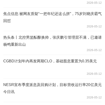
2026-05-12
焦点信息:被网友质疑“一把年纪还这么拼”，75岁刘晓庆霸气
回怼
2026-05-12
热头条丨北控男篮酝酿换帅，张庆鹏引管理层不满，已邀请
杨鸣重新出山
2026-05-12
CGBD计划年内再发两期CLO，基础股息重置为0.35美元
2026-05-12
NESR宣布季度派息及回购计划，目标营收运行率20亿美元
今日讯
2026-05-12