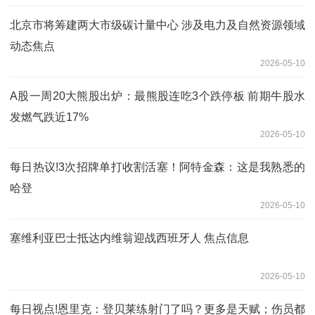
北京市将筹建两大市级碳计量中心 涉及电力及自然资源领域
动态焦点
2026-05-10
A股一周20大熊股出炉：最熊股连吃3个跌停板 前期牛股水
发燃气跌近17%
2026-05-10
每日热议!3次招牌单打收割活塞！阿特金森：这是我熟悉的
哈登
2026-05-10
塞维利亚巴士抵达内维翁迎战西班牙人 焦点信息
2026-05-10
每日视点!恩里克：登贝莱练射门了吗？更多是天赋；伤员都