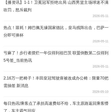
【播资讯】1-1！卫冕冠军拒绝出局 山西男篮主场球迷不满
吹罚，怒斥裁判
2026-05-11
热点！噩耗！姆巴佩无缘国家德比，皇马残阵出击，巴萨一
分即可捧杯
2026-05-11
亏麻了！步行者摆烂一年仅得到祖巴茨 联盟倒数第二仅得到
5号签_当前热讯
2026-05-11
2.16万一把椅子！丰田皇冠驾驶座被改成办公椅：限量70把
需抽签 新消息
2026-05-10
每日热讯!乘客点了承担高速费却不给，车主原路返回乘客懵
了，车主霸气回应