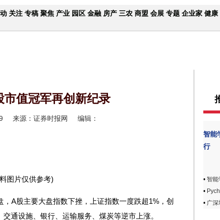
动
关注
专稿
聚焦
产业
园区
金融
房产
三农
商盟
会展
专题
企业家
健康
股市值冠军再创新纪录
9
来源：证券时报网
编辑：
智能
行
资料图片仅供参考)
•
智能
•
Pyc
日早盘，A股主要大盘指数下挫，上证指数一度跌超1%，创
•
广深
铁、交通设施、银行、运输服务、煤炭等逆市上涨。