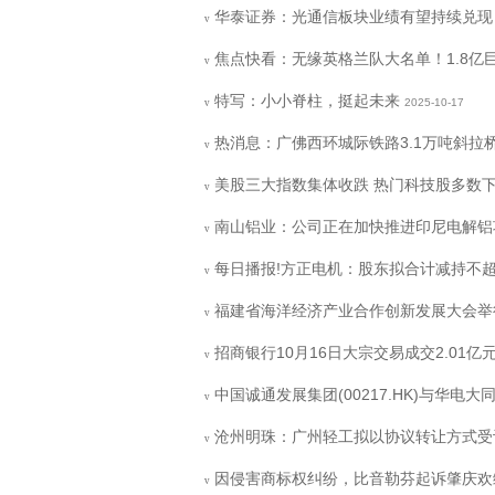
华泰证券：光通信板块业绩有望持续兑现
v
焦点快看：无缘英格兰队大名单！1.8亿巨
v
特写：小小脊柱，挺起未来
2025-10-17
v
热消息：广佛西环城际铁路3.1万吨斜拉桥
v
美股三大指数集体收跌 热门科技股多数
v
南山铝业：公司正在加快推进印尼电解铝
v
每日播报!方正电机：股东拟合计减持不超3
v
福建省海洋经济产业合作创新发展大会举
v
招商银行10月16日大宗交易成交2.01亿
v
中国诚通发展集团(00217.HK)与华电
v
沧州明珠：广州轻工拟以协议转让方式受让东
v
因侵害商标权纠纷，比音勒芬起诉肇庆欢
v