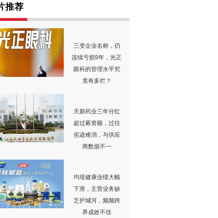
片推荐
三变企业名称，仍
连续亏损9年，光正
眼科的管理水平究
竟有多烂？
天新药业三年分红
超过募资额，过往
劣迹难消，与供应
商数据不一
均瑶健康业绩大幅
下滑，主营业务缺
乏护城河，频频跨
界成效不佳