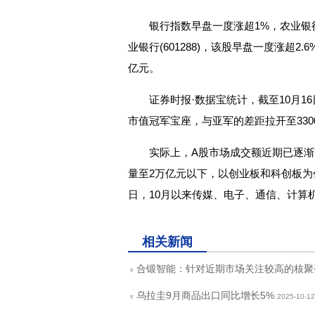
银行指数早盘一度涨超1%，农业
业银行(601288)，该股早盘一度涨超2
亿元。
证券时报·数据宝统计，截至10月1
市值冠军宝座，与亚军的差距拉开至330
实际上，A股市场成交额近期已逐渐下
量至2万亿元以下，以创业板和科创板为
日，10月以来传媒、电子、通信、计算
关键词：
财经频道
财经资讯
相关新闻
合锻智能：针对近期市场关注较高的核聚
v
乌拉圭9月商品出口同比增长5%
2025-10-12
v