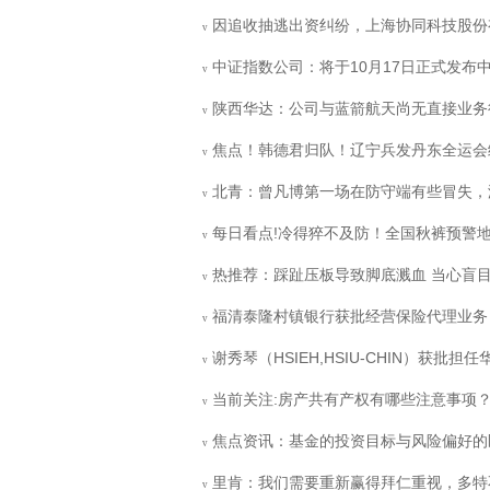
因追收抽逃出资纠纷，上海协同科技股份有
v
中证指数公司：将于10月17日正式发布
v
陕西华达：公司与蓝箭航天尚无直接业务
v
焦点！韩德君归队！辽宁兵发丹东全运会
v
北青：曾凡博第一场在防守端有些冒失，
v
每日看点!冷得猝不及防！全国秋裤预警
v
热推荐：踩趾压板导致脚底溅血 当心盲
v
福清泰隆村镇银行获批经营保险代理业务
v
谢秀琴（HSIEH,HSIU-CHIN）获
v
当前关注:房产共有产权有哪些注意事项
v
焦点资讯：基金的投资目标与风险偏好的
v
里肯：我们需要重新赢得拜仁重视，多特
v