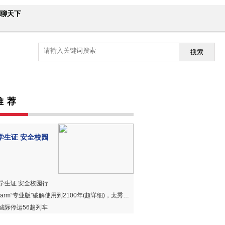
聊天下
搜索
推 荐
学生证 安全校园
学生证 安全校园行
harm“专业版”破解使用到2100年(超详细)，太秀、太赞、太好用！
城际停运56趟列车