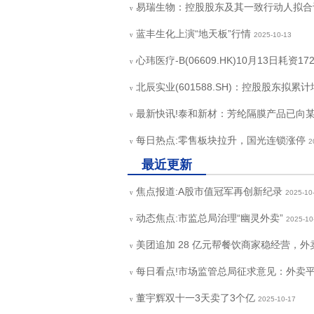
易瑞生物：控股股东及其一致行动人拟合
v
蓝丰生化上演“地天板”行情
2025-10-13
v
心玮医疗-B(06609.HK)10月13日耗资1
v
北辰实业(601588.SH)：控股股东拟累计
v
最新快讯!泰和新材：芳纶隔膜产品已向
v
每日热点:零售板块拉升，国光连锁涨停
2
v
最近更新
焦点报道:A股市值冠军再创新纪录
2025-10
v
动态焦点:市监总局治理“幽灵外卖”
2025-10
v
美团追加 28 亿元帮餐饮商家稳经营，
v
每日看点!市场监管总局征求意见：外卖
v
董宇辉双十一3天卖了3个亿
2025-10-17
v