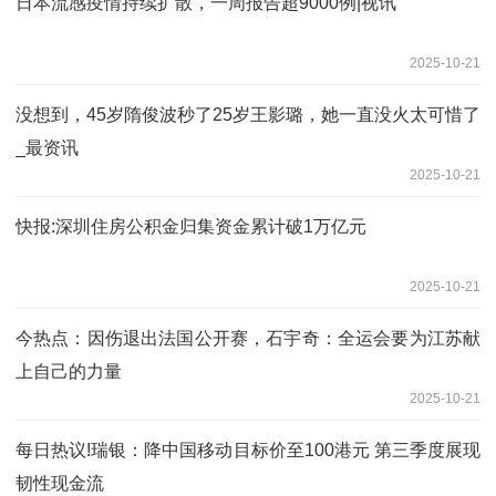
日本流感疫情持续扩散，一周报告超9000例|视讯
2025-10-21
没想到，45岁隋俊波秒了25岁王影璐，她一直没火太可惜了
_最资讯
2025-10-21
快报:深圳住房公积金归集资金累计破1万亿元
2025-10-21
今热点：因伤退出法国公开赛，石宇奇：全运会要为江苏献
上自己的力量
2025-10-21
每日热议!瑞银：降中国移动目标价至100港元 第三季度展现
韧性现金流