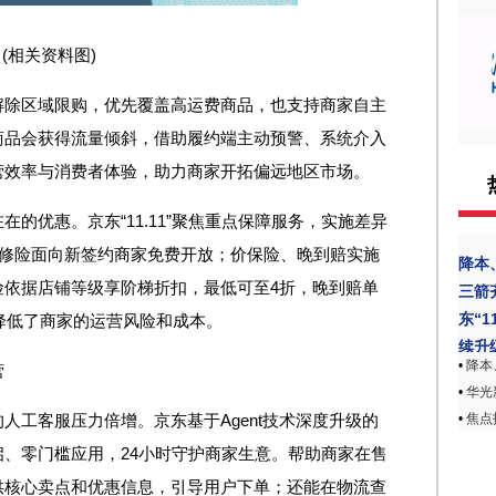
(相关资料图)
解除区域限购，优先覆盖高运费商品，也支持商家自主
商品会获得流量倾斜，借助履约端主动预警、系统介入
营效率与消费者体验，助力商家开拓偏远地区市场。
的优惠。京东“11.11”聚焦重点保障服务，实施差异
不修险面向新签约商家免费开放；价保险、晚到赔实施
降本
险依据店铺等级享阶梯折扣，最低可至4折，晚到赔单
三箭
东“1
实降低了商家的运营风险和成本。
续升
•
降本、
营
•
华光
•
焦点
人工客服压力倍增。京东基于Agent技术深度升级的
、零门槛应用，24小时守护商家生意。帮助商家在售
供核心卖点和优惠信息，引导用户下单；还能在物流查