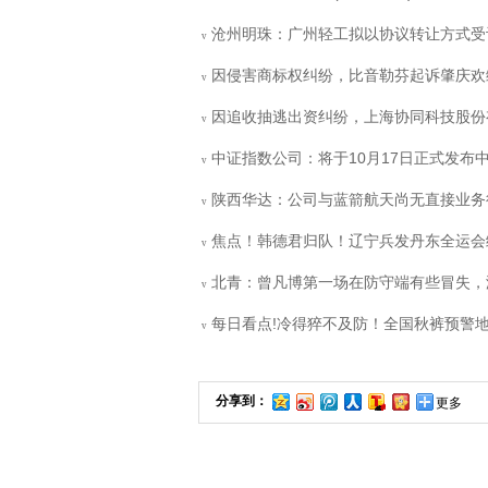
沧州明珠：广州轻工拟以协议转让方式受让东
v
因侵害商标权纠纷，比音勒芬起诉肇庆欢
v
因追收抽逃出资纠纷，上海协同科技股份有
v
中证指数公司：将于10月17日正式发布
v
陕西华达：公司与蓝箭航天尚无直接业务
v
焦点！韩德君归队！辽宁兵发丹东全运会
v
北青：曾凡博第一场在防守端有些冒失，
v
每日看点!冷得猝不及防！全国秋裤预警
v
分享到：
更多