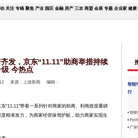
动
关注
专稿
聚焦
产业
园区
金融
房产
三农
商盟
会展
专题
企业家
健康
发，京东“11.11”助商举措持续
升级 今热点
12
来源：上游新闻
编辑：
智能
行
“11.11”带着一系列针对商家的助商、利商政策重磅
•
智能
维度精准发力，为商家经营保驾护航，助力商家实现生
•
Pyc
•
广深