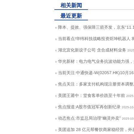
相关新闻
最近更新
降本、提效、强保障三箭齐发，京东“11.
v
当前看点!华纬科技战略投资炬坤机器人
v
湖北宜化新设子公司 含合成材料业务
2025
v
华光新材：电力电气业务抗波动能力强，
v
当前关注:中通快递-W(02057.HK)10月1
v
焦点关注：多家支付机构现注册资本调整
v
美团王莆中：堂食客单价跌至十年前
2025
v
焦点报道:A股市值冠军再创新纪录
2025-10
v
动态焦点:市监总局治理“幽灵外卖”
2025-10
v
美团追加 28 亿元帮餐饮商家稳经营，
v