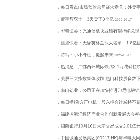
每日看点!市场监管总局征求意见：外卖
v
董宇辉双十一3天卖了3个亿
2025-10-17
v
华泰证券：光通信板块业绩有望持续兑现
v
焦点快看：无缘英格兰队大名单！1.8亿巨
v
特写：小小脊柱，挺起未来
2025-10-17
v
热消息：广佛西环城际铁路3.1万吨斜拉桥
v
美股三大指数集体收跌 热门科技股多数
v
南山铝业：公司正在加快推进印尼电解铝
v
每日播报!方正电机：股东拟合计减持不超3
v
福建省海洋经济产业合作创新发展大会举
v
招商银行10月16日大宗交易成交2.01亿
v
中国诚通发展集团(00217.HK)与华电
v