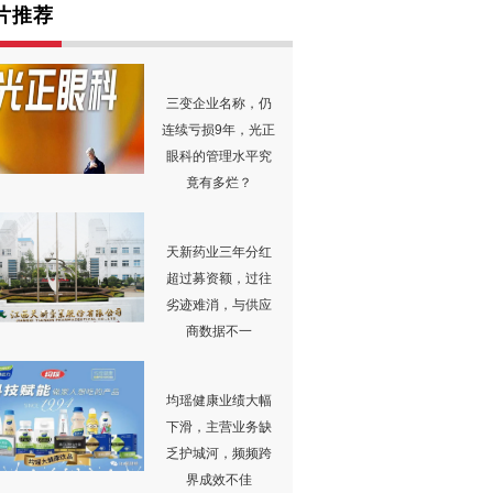
片推荐
三变企业名称，仍
连续亏损9年，光正
眼科的管理水平究
竟有多烂？
天新药业三年分红
超过募资额，过往
劣迹难消，与供应
商数据不一
均瑶健康业绩大幅
下滑，主营业务缺
乏护城河，频频跨
界成效不佳