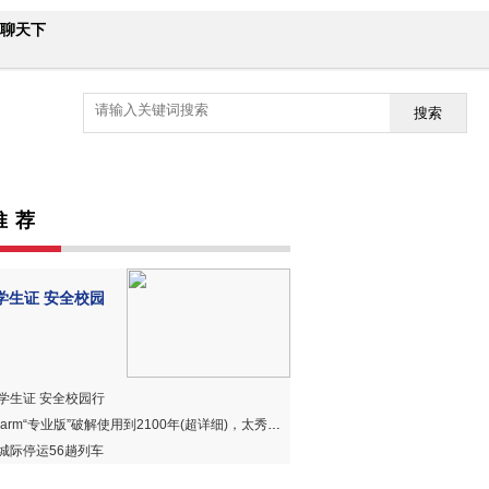
聊天下
搜索
推 荐
学生证 安全校园
学生证 安全校园行
harm“专业版”破解使用到2100年(超详细)，太秀、太赞、太好用！
城际停运56趟列车