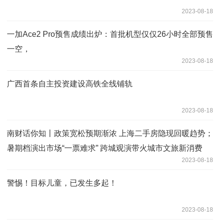
2023-08-18
一加Ace2 Pro预售成绩出炉：首批机型仅仅26小时全部预售
一空，
2023-08-18
广西首条自主投资建设高铁全线铺轨
2023-08-18
南财话你知丨政策宽松预期渐浓 上海二手房隐现回暖趋势；
暑期档演出市场“一票难求” 跨城观演带火城市文旅新消费
2023-08-18
警惕！目标儿童，已发生多起！
2023-08-18