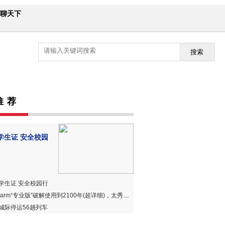
聊天下
搜索
推 荐
学生证 安全校园
学生证 安全校园行
harm“专业版”破解使用到2100年(超详细)，太秀、太赞、太好用！
城际停运56趟列车