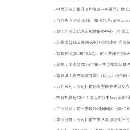
中西部占比提升 9月快递业务量同比增长12
v
当前焦点!热点追踪丨如何办理eSIM
2025-
v
阜宁县鸿安亿汽车配件服务中心（个体工
v
苏州赞普锐金属制品有限公司成立 注册资
v
首都在线(300846.SZ)：前三季净亏损9
v
聚焦：太湖雪2025年前三季度扣非归母净利
v
微资讯！东杰智能签署1.7亿元工程合同
v
万邦医药：公司目前研发方向暂未涉及流
v
投资规模超13亿！绿地控股中标河南3个
v
广西能源：前三季度净利润同比下降82.6
v
华西股份：公司目前主要从事涤纶化纤的
v