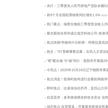
央行：三季度末人民币房地产贷款余额52.
v
前9个月全国彩票销售同比增长1.5%
2025-
v
热门看点：瑞普生物前三季度营业收入25.4
v
紫光股份在郑州成立低空科技公司-热资
v
焦点快报!韦德布什分析师：特斯拉是优步
v
热文：*ST景峰重整启幕：石药入主背后
v
“橙”暖全城·与“城”同行：贵阳市开展第29
v
今亮点！2025年10月24日辽宁朝阳市
v
焦点消息！投保时如何进行必要的风险评
v
即时焦点：比肩张伯伦乔丹，亚历山大开
v
自贡贡井：多举措保障农村饮水安全 实
v
动态焦点:自贡荣县：开展基本医保全民
v