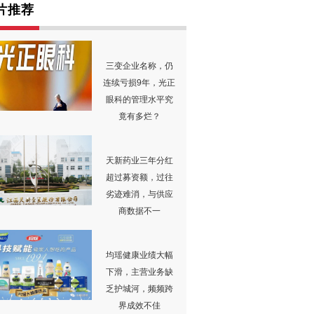
片推荐
三变企业名称，仍
连续亏损9年，光正
眼科的管理水平究
竟有多烂？
天新药业三年分红
超过募资额，过往
劣迹难消，与供应
商数据不一
均瑶健康业绩大幅
下滑，主营业务缺
乏护城河，频频跨
界成效不佳