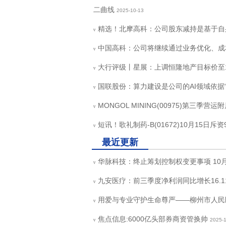
二曲线
2025-10-13
精选！北摩高科：公司股东减持是基于自
v
中国高科：公司将继续通过业务优化、成
v
大行评级丨星展：上调恒隆地产目标价至1
v
国联股份：算力建设是公司的AI领域依据“
v
MONGOL MINING(00975)第三
v
短讯！歌礼制药-B(01672)10月15日斥资
v
最近更新
华脉科技：终止筹划控制权变更事项 10月
v
九安医疗：前三季度净利润同比增长16.1
v
用爱与专业守护生命尊严——柳州市人民
v
焦点信息:6000亿头部券商资管换帅
2025-
v