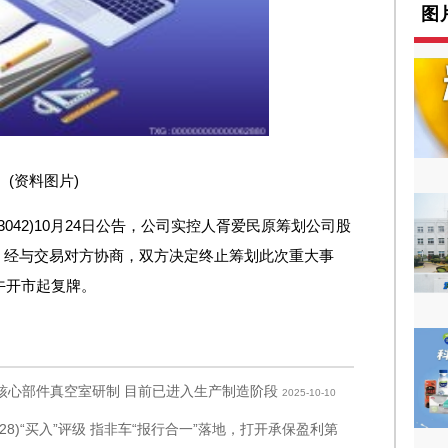
图
(资料图片)
03042)10月24日公告，公司实控人胥爱民原筹划公司股
。经与交易对方协商，双方决定终止筹划此次重大事
午开市起复牌。
T核心部件真空室研制 目前已进入生产制造阶段
2025-10-10
8)“买入”评级 指非车“报行合一”落地，打开承保盈利第