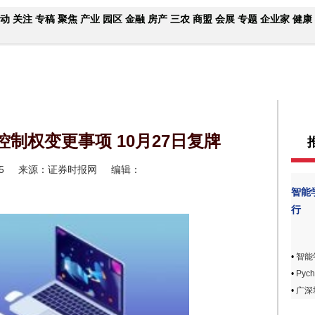
动
关注
专稿
聚焦
产业
园区
金融
房产
三农
商盟
会展
专题
企业家
健康
制权变更事项 10月27日复牌
5
来源：证券时报网
编辑：
智能
行
•
智能
•
Pyc
•
广深