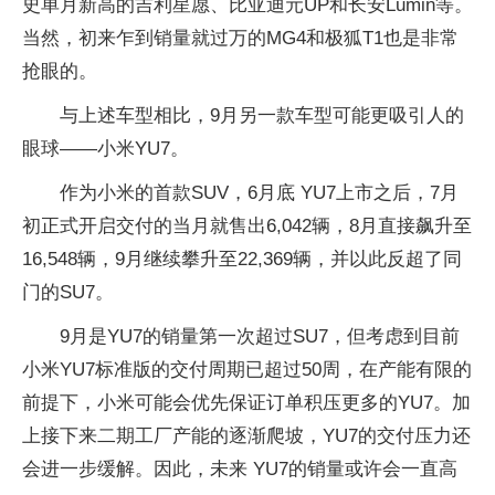
史单月新高的吉利星愿、比亚迪元UP和长安Lumin等。
当然，初来乍到销量就过万的MG4和极狐T1也是非常
抢眼的。
与上述车型相比，9月另一款车型可能更吸引人的
眼球——小米YU7。
作为小米的首款SUV，6月底 YU7上市之后，7月
初正式开启交付的当月就售出6,042辆，8月直接飙升至
16,548辆，9月继续攀升至22,369辆，并以此反超了同
门的SU7。
9月是YU7的销量第一次超过SU7，但考虑到目前
小米YU7标准版的交付周期已超过50周，在产能有限的
前提下，小米可能会优先保证订单积压更多的YU7。加
上接下来二期工厂产能的逐渐爬坡，YU7的交付压力还
会进一步缓解。因此，未来 YU7的销量或许会一直高